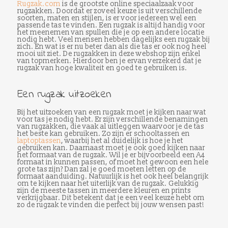
Rugzak.com
is de grootste online speciaalzaak voor
rugzakken. Doordat er zoveel keuze is uit verschillende
soorten, maten en stijlen, is er voor iedereen wel een
passende tas te vinden. Een rugzak is altijd handig voor
het meenemen van spullen die je op een andere locatie
nodig hebt. Veel mensen hebben dagelijks een rugzak bij
zich. En wat is er nu beter dan als die tas er ook nog heel
mooi uit ziet. De rugzakken in deze webshop zijn enkel
van topmerken. Hierdoor ben je ervan verzekerd dat je
rugzak van hoge kwaliteit en goed te gebruiken is.
Een rugzak uitzoeken
Bij het uitzoeken van een rugzak moet je kijken naar wat
voor tas je nodig hebt. Er zijn verschillende benamingen
van rugzakken, die vaak al uitleggen waarvoor je de tas
het beste kan gebruiken. Zo zijn er schooltassen en
laptoptassen
, waarbij het al duidelijk is hoe je het
gebruiken kan. Daarnaast moet je ook goed kijken naar
het formaat van de rugzak. Wil je er bijvoorbeeld een A4
formaat in kunnen passen, of moet het gewoon een hele
grote tas zijn? Dan zal je goed moeten letten op de
formaat aanduiding. Natuurlijk is het ook heel belangrijk
om te kijken naar het uiterlijk van de rugzak. Gelukkig
zijn de meeste tassen in meerdere kleuren en prints
verkrijgbaar. Dit betekent dat je een veel keuze hebt om
zo de rugzak te vinden die perfect bij jouw wensen past!