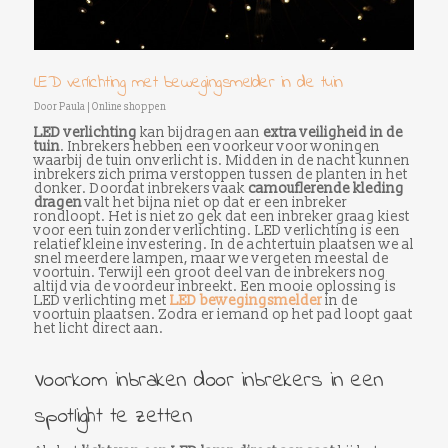
LED verlichting met bewegingsmelder in de tuin
Door
Paula
|
Online shoppen
LED verlichting
kan bijdragen aan
extra veiligheid in de
tuin
. Inbrekers hebben een voorkeur voor woningen
waarbij de tuin onverlicht is. Midden in de nacht kunnen
inbrekers zich prima verstoppen tussen de planten in het
donker. Doordat inbrekers vaak
camouflerende kleding
dragen
valt het bijna niet op dat er een inbreker
rondloopt. Het is niet zo gek dat een inbreker graag kiest
voor een tuin zonder verlichting. LED verlichting is een
relatief kleine investering. In de achtertuin plaatsen we al
snel meerdere lampen, maar we vergeten meestal de
voortuin. Terwijl een groot deel van de inbrekers nog
altijd via de voordeur inbreekt. Een mooie oplossing is
LED verlichting met
LED bewegingsmelder
in de
voortuin plaatsen. Zodra er iemand op het pad loopt gaat
het licht direct aan.
Voorkom inbraken door inbrekers in een
spotlight te zetten