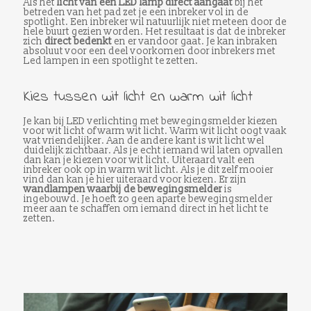
Als het
licht van een LED lamp direct aangaat
bij het
betreden van het pad zet je een inbreker vol in de
spotlight. Een inbreker wil natuurlijk niet meteen door de
hele buurt gezien worden. Het resultaat is dat de inbreker
zich
direct bedenkt
en er vandoor gaat. Je kan inbraken
absoluut voor een deel voorkomen door inbrekers met
Led lampen in een spotlight te zetten.
Kies tussen wit licht en warm wit licht
Je kan bij LED verlichting met bewegingsmelder kiezen
voor wit licht of warm wit licht. Warm wit licht oogt vaak
wat vriendelijker. Aan de andere kant is wit licht wel
duidelijk zichtbaar. Als je echt iemand wil laten opvallen
dan kan je kiezen voor wit licht. Uiteraard valt een
inbreker ook op in warm wit licht. Als je dit zelf mooier
vind dan kan je hier uiteraard voor kiezen. Er zijn
wandlampen waarbij de bewegingsmelder
is
ingebouwd. Je hoeft zo geen aparte bewegingsmelder
meer aan te schaffen om iemand direct in het licht te
zetten.