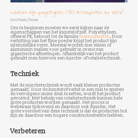
Waarom zijn polyethyleen (PE) terraspotten zo sterk?
Door
Paula
|
Trends
Om te beginnen moeten we eerst kijken naar de
eigenschappen van het kunststof zelf. Polyethyleen,
oftewel PE, behoort tot de familie
thermoplasten
, Door
verhitting van het fijne poeder krijgt het product zijn
uiteindelijke vorm. Meestal worden hier stalen of
aluminium mallen voor gebruikt in ovens van
gigantische afmetingen. Afhankelijk van het product
gebruikt men hiervoor een injectie- of rotatietechniek.
Techniek
Met de injectietechniek wordt vaak kleiner producten
gemaakt. Door de kunststof verhit in een mal te spuiten
en vervolgens onder druk te zetten, wordt het product
gevormd. Met behulp van rotatietechniek kunnen hele
grote producten worden gemaakt. Het proces is
weliswaar tijdrovend en daardoor ook duurder. Het
grote voordeel van deze techniek is dat de producten hol
zijn en daardoor een hogere constructiesterkte hebben.
Verbeteren