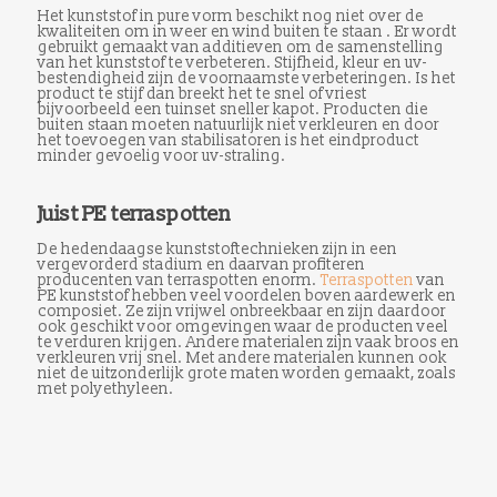
Het kunststof in pure vorm beschikt nog niet over de
kwaliteiten om in weer en wind buiten te staan . Er wordt
gebruikt gemaakt van additieven om de samenstelling
van het kunststof te verbeteren. Stijfheid, kleur en uv-
bestendigheid zijn de voornaamste verbeteringen. Is het
product te stijf dan breekt het te snel of vriest
bijvoorbeeld een tuinset sneller kapot. Producten die
buiten staan moeten natuurlijk niet verkleuren en door
het toevoegen van stabilisatoren is het eindproduct
minder gevoelig voor uv-straling.
Juist PE terraspotten
De hedendaagse kunststoftechnieken zijn in een
vergevorderd stadium en daarvan profiteren
producenten van terraspotten enorm.
Terraspotten
van
PE kunststof hebben veel voordelen boven aardewerk en
composiet. Ze zijn vrijwel onbreekbaar en zijn daardoor
ook geschikt voor omgevingen waar de producten veel
te verduren krijgen. Andere materialen zijn vaak broos en
verkleuren vrij snel. Met andere materialen kunnen ook
niet de uitzonderlijk grote maten worden gemaakt, zoals
met polyethyleen.