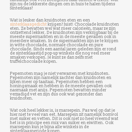
zijn nu de lekkerste dingen om in huis te halen tijdens
Sinterklaas?
Wat is leuker dan kruidnoten eten en een
sinterklaasgedicht
krijgen? Juist! Chocolade kruidnoten
eten. Ze bevatten wel wat meer calorieën, maar ze zijn
ontzettend lekker. De kruidnoten zijn verkrijgbaar bij de
meeste supermarkten en in de meeste gevallen ook in
meerdere smaken. In de supermarkten zijn ze te krijgen
in witte chocolade, normale chocolade en pure
chocolade. Sinds een aantal jaren geleden zijn er rond
de sinterklaastijd pop-up winkels die nog veel meer
smaken verkopen. Je kunt ze dan zelfs met
truffelchocolade kopen.
Pepernoten mag je niet verwarren met kruidnoten.
Pepernoten zijn namelijk zachter dan kruidnoten en
lijken meer op taaitaai. Pepernoten hebben een
honingsmaak en hebben in de meeste gevallen ook
nasmaak met anijs. Pepernoten bevatten minder
verzadigd vet en zijn dus ook wat gezonder dan
kruidnoten.
Wat ook heel lekker is, is marsepein. Pas wel op dat je
hier niet te veel van eet. Marsepein zit namelijk bomvol
met suiker en vetten. Dit is ook niet zo heel vreemd wat
het is in principe een mix van suiker en eiwitten. Ook
marsepein kun je bijna alle winkels in de
sinterklaasperiode kopen.