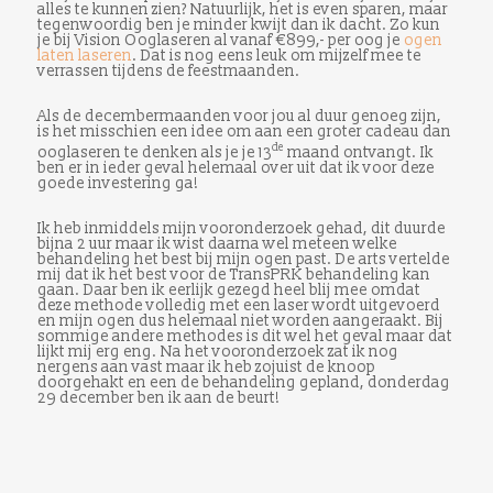
alles te kunnen zien? Natuurlijk, het is even sparen, maar
tegenwoordig ben je minder kwijt dan ik dacht. Zo kun
je bij Vision Ooglaseren al vanaf €899,- per oog je
ogen
laten laseren
. Dat is nog eens leuk om mijzelf mee te
verrassen tijdens de feestmaanden.
Als de decembermaanden voor jou al duur genoeg zijn,
is het misschien een idee om aan een groter cadeau dan
de
ooglaseren te denken als je je 13
maand ontvangt. Ik
ben er in ieder geval helemaal over uit dat ik voor deze
goede investering ga!
Ik heb inmiddels mijn vooronderzoek gehad, dit duurde
bijna 2 uur maar ik wist daarna wel meteen welke
behandeling het best bij mijn ogen past. De arts vertelde
mij dat ik het best voor de TransPRK behandeling kan
gaan. Daar ben ik eerlijk gezegd heel blij mee omdat
deze methode volledig met een laser wordt uitgevoerd
en mijn ogen dus helemaal niet worden aangeraakt. Bij
sommige andere methodes is dit wel het geval maar dat
lijkt mij erg eng. Na het vooronderzoek zat ik nog
nergens aan vast maar ik heb zojuist de knoop
doorgehakt en een de behandeling gepland, donderdag
29 december ben ik aan de beurt!