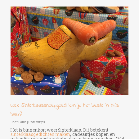
Welk Sinterklaassnoepgoed kun je het beste in huis
halen?
Door
Paula
|
Cadeautips
Het is binnenkort weer Sinterklaas. Dit betekent
sinterklaasgedichten maken
, cadeautjes kopen en
natuurlijk ook veel zoetigheid naar binnen werken. Wat