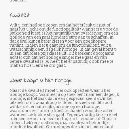
houden.
Kwaliteit
Wilt u een horloge kopen omdat het er leuk uit ziet of
gaat het u echt om de functionaliteit? Wanneer u voor de
leukigheid kiest, is het natuurlijk wat overdreven om een
horloge van een paar honderd euro aan te schaffen. In
dat geval kunt u beter kiezen voor een goedkopere
variant. Indien het u gaat om de functionaliteit, wilt u
waarschijnlijk een degelijk horloge. In dat geval komt u
in een duurdere prijsklasse uit. Dit betekent doorgaans
echter ook dat het horloge langer mee gaat en van
betere kwaliteit is. Al heeft het er natuurlijk ook mee te
maken hoe u ermee om gaat.
Waar koopt u het horloge
Naast de kwaliteit moet u er ook op letten waar u het
horloge koopt. Wanneer u op zoek bent naar een degelijk
horloge, is het zaak dat u een gespecialiseerde winkel
uitzoekt om uw aankoop te doen. In veel van dit soort
winkels zit er namelijk garantie op een horloge,
waardoor u zelf niet op hoeft te draaien voor de kosten
wanneer uw klokje stuk gaat. Tegenwoordig kiezen veel
mensen ervoor om een horloge in bijvoorbeeld China te
kopen. Lekker goedkoop, maar vaak van behoorlijk
mindere kwaliteit. Op horloges die u in het buitenland