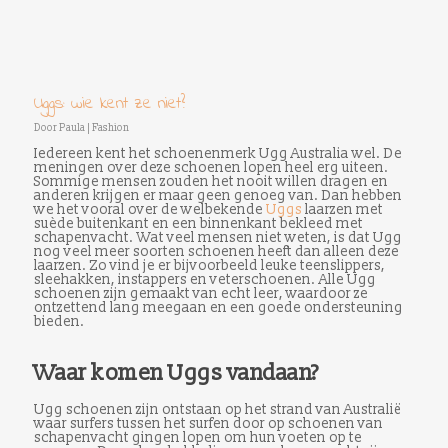
Uggs: wie kent ze niet?
Door
Paula
|
Fashion
Iedereen kent het schoenenmerk Ugg Australia wel. De
meningen over deze schoenen lopen heel erg uiteen.
Sommige mensen zouden het nooit willen dragen en
anderen krijgen er maar geen genoeg van. Dan hebben
we het vooral over de welbekende
Uggs
laarzen met
suède buitenkant en een binnenkant bekleed met
schapenvacht. Wat veel mensen niet weten, is dat Ugg
nog veel meer soorten schoenen heeft dan alleen deze
laarzen. Zo vind je er bijvoorbeeld leuke teenslippers,
sleehakken, instappers en veterschoenen. Alle Ugg
schoenen zijn gemaakt van echt leer, waardoor ze
ontzettend lang meegaan en een goede ondersteuning
bieden.
Waar komen Uggs vandaan?
Ugg schoenen zijn ontstaan op het strand van Australië
waar surfers tussen het surfen door op schoenen van
schapenvacht gingen lopen om hun voeten op te