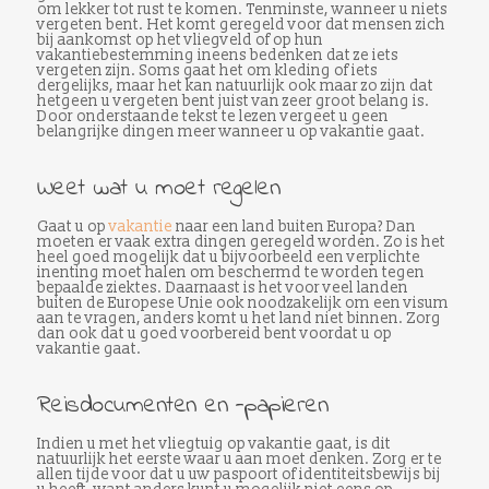
om lekker tot rust te komen. Tenminste, wanneer u niets
vergeten bent. Het komt geregeld voor dat mensen zich
bij aankomst op het vliegveld of op hun
vakantiebestemming ineens bedenken dat ze iets
vergeten zijn. Soms gaat het om kleding of iets
dergelijks, maar het kan natuurlijk ook maar zo zijn dat
hetgeen u vergeten bent juist van zeer groot belang is.
Door onderstaande tekst te lezen vergeet u geen
belangrijke dingen meer wanneer u op vakantie gaat.
Weet wat u moet regelen
Gaat u op
vakantie
naar een land buiten Europa? Dan
moeten er vaak extra dingen geregeld worden. Zo is het
heel goed mogelijk dat u bijvoorbeeld een verplichte
inenting moet halen om beschermd te worden tegen
bepaalde ziektes. Daarnaast is het voor veel landen
buiten de Europese Unie ook noodzakelijk om een visum
aan te vragen, anders komt u het land niet binnen. Zorg
dan ook dat u goed voorbereid bent voordat u op
vakantie gaat.
Reisdocumenten en -papieren
Indien u met het vliegtuig op vakantie gaat, is dit
natuurlijk het eerste waar u aan moet denken. Zorg er te
allen tijde voor dat u uw paspoort of identiteitsbewijs bij