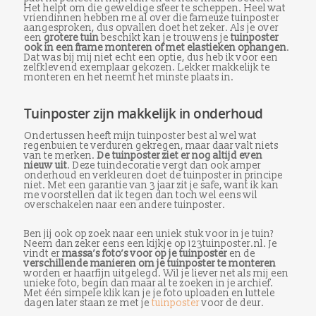
Het helpt om die geweldige sfeer te scheppen. Heel wat
vriendinnen hebben me al over die fameuze tuinposter
aangesproken, dus opvallen doet het zeker. Als je over
een
grotere tuin
beschikt kan je trouwens je
tuinposter
ook in een frame monteren of met elastieken ophangen
.
Dat was bij mij niet echt een optie, dus heb ik voor een
zelfklevend exemplaar gekozen. Lekker makkelijk te
monteren en het neemt het minste plaats in.
Tuinposter zijn makkelijk in onderhoud
Ondertussen heeft mijn tuinposter best al wel wat
regenbuien te verduren gekregen, maar daar valt niets
van te merken.
De tuinposter ziet er nog altijd even
nieuw uit
. Deze tuindecoratie vergt dan ook amper
onderhoud en verkleuren doet de tuinposter in principe
niet. Met een garantie van 3 jaar zit je safe, want ik kan
me voorstellen dat ik tegen dan toch wel eens wil
overschakelen naar een andere tuinposter.
Ben jij ook op zoek naar een uniek stuk voor in je tuin?
Neem dan zeker eens een kijkje op 123tuinposter.nl. Je
vindt er
massa’s foto’s voor op je tuinposter
en de
verschillende manieren om je tuinposter te monteren
worden er haarfijn uitgelegd. Wil je liever net als mij een
unieke foto, begin dan maar al te zoeken in je archief.
Met één simpele klik kan je je foto uploaden en luttele
dagen later staan ze met je
tuinposter
voor de deur.