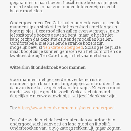
gegarandeerd naar boven. Loszittende boxers zijn goed
om in te slapen, maar voor onder de kleren zijn er echt
betere modellen.
Ondergoed merk Ten Cate laat mannen kiezen tussen de
mannenslip en strak zittende boxershorts met lange en
korte pijpjes. Deze modellen zullen even wennen zijn als
je loszittende boxers gewend bent, maar je hoeft niet
bang te zijn dat deze strak zittende modellen knellen.
Comfortabele, niet knellende strakke boxers zijn
mogelijk bewijst
Ten Cate ondergoed
. Zolang je de juiste
maat koopt zul je kunnen genieten van het comfort en de
kwaliteit die bij Ten Cate hoog in het vaandel staan.
Witte slim fit onderbroek voor mannen
Voor mannen met gespierde bovenbenen is de
mannenslip en boxer met lange pijpjes aan te raden. Los
daarvan is de keuze geheel aan de drager. Kies een mooi
model waar jij je goed in voelt. Ook al ziet niemand
dagelijks je nieuwe aanwinst, jij zal jezelf dankbaar zijn.
Tip:
https://www.hemdvoorhem.nl/heren-ondergoed
Ten Cate werkt met de beste materialen waardoor hun
ondergoed zacht aanvoelt en lang mooi en fris blijft.
Onderbroeken van 100% katoen rekken uit, maar komen