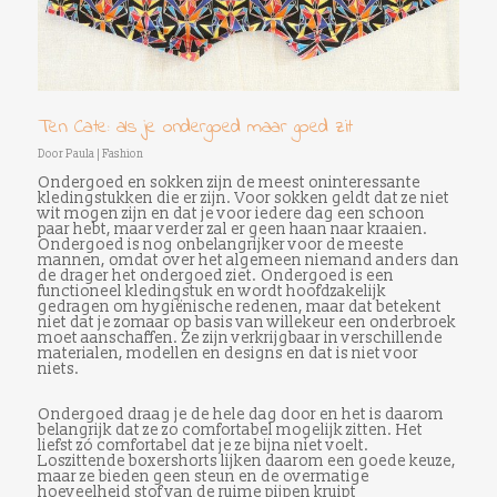
Ten Cate: als je ondergoed maar goed zit
Door
Paula
|
Fashion
Ondergoed en sokken zijn de meest oninteressante
kledingstukken die er zijn. Voor sokken geldt dat ze niet
wit mogen zijn en dat je voor iedere dag een schoon
paar hebt, maar verder zal er geen haan naar kraaien.
Ondergoed is nog onbelangrijker voor de meeste
mannen, omdat over het algemeen niemand anders dan
de drager het ondergoed ziet. Ondergoed is een
functioneel kledingstuk en wordt hoofdzakelijk
gedragen om hygiënische redenen, maar dat betekent
niet dat je zomaar op basis van willekeur een onderbroek
moet aanschaffen. Ze zijn verkrijgbaar in verschillende
materialen, modellen en designs en dat is niet voor
niets.
Ondergoed draag je de hele dag door en het is daarom
belangrijk dat ze zo comfortabel mogelijk zitten. Het
liefst zó comfortabel dat je ze bijna niet voelt.
Loszittende boxershorts lijken daarom een goede keuze,
maar ze bieden geen steun en de overmatige
hoeveelheid stof van de ruime pijpen kruipt