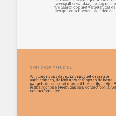
Een Birkenstock dragen stond ooit
tweespalt er vandaag de dag niet m
we daarbij ook niet vergeten dat de 
designs en schoenen. Wedden dat er 
OVER SHOP-TREND.NL
Wij houden ons dagelijks bezig met de laatste
aanbiedingen, de leukste webshops en de beste
gadgets die er op het moment te verkrijgen zijn. 
je tips voor ons? Neem dan snel contact op via he
contactformulier!