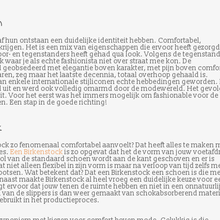
n
naf hun ontstaan een duidelijke identiteit hebben. Comfortabel,
e krijgen. Het is een mix van eigenschappen die ervoor heeft gezorgd
 voor- en tegenstanders heeft gehad qua look. Volgens de tegenstan
k waar je als echte fashionista niet over straat mee kon. De
 geobsedeerd met elegantie boven karakter, met pijn boven comfor
jaren, zeg maar het laatste decennia, totaal overhoop gehaald is.
 van enkele internationale stijliconen echte hebbedingen geworden.
eid uit en werd ook volledig omarmd door de modewereld. Het gevol
t. Voor het eerst was het immers mogelijk om fashionable voor de
n. Een stap in de goede richting!
k
ck zo fenomenaal comfortabel aanvoelt? Dat heeft alles te maken 
es.
Een Birkenstock
is zo opgevat dat het de vorm van jouw voetafd
zool van de standaard schoen wordt aan de kant geschoven en er is
 niet alleen flexibel in zijn vorm is maar na verloop van tijd zelfs m
ootsen. Wat betekent dat? Dat een Birkenstock een schoen is die me
aast maakte Birkenstock al heel vroeg een duidelijke keuze voor e
t ervoor dat jouw tenen de ruimte hebben en niet in een onnatuurli
 van de slippers is dan weer gemaakt van schokabsorberend materi
gebruikt in het productieproces.