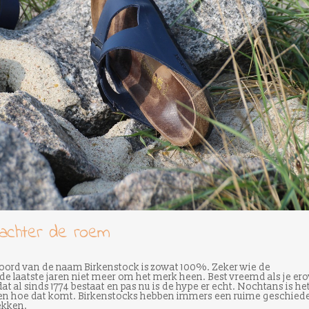
 achter de roem
ehoord van de naam Birkenstock is zowat 100%. Zeker wie de
e laatste jaren niet meer om het merk heen. Best vreemd als je ero
at al sinds 1774 bestaat en pas nu is de hype er echt. Nochtans is he
ken hoe dat komt. Birkenstocks hebben immers een ruime geschied
ekken.