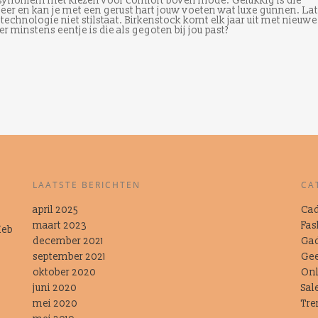
 synoniem met kiezen voor comfort boven mode. Gelukkig is die
eer en kan je met een gerust hart jouw voeten wat luxe gunnen. La
technologie niet stilstaat. Birkenstock komt elk jaar uit met nieuwe
minstens eentje is die als gegoten bij jou past?
LAATSTE BERICHTEN
CA
april 2025
Cad
maart 2023
Fas
Heb
t
december 2021
Ga
september 2021
Gee
oktober 2020
Onl
juni 2020
Sal
mei 2020
Tre