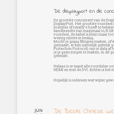
De displayport en de conc
De grootste concurrent van de Displ
DisplayPort. Het grootste voordeel
licenties of royalty’s hoeft te betale
bandbreedte van maximaal 10,8 GB
voordeel, de kabel is klein maar t
weinig ruimte in beslag.
Mocht je graag filmpjes maken, of w
gemaakt, er kan namelijk gebruik 
Protection Protocol) om je data af
je je geen zorgen te maken, in dit 
gebruikt.
Helaas is er naast alle voordelen o
HDMI en met de DVI. Echter is het m
Hopelijk is iedereen wat wijzer gewo
De Beste Chinese we
JUN