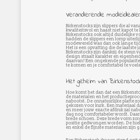
Veranderende modeideale
Birkenstocks zijn slippers die al va
kwaliteitsvol en haast niet kapot t
Birkenstocks ook altijd duidelijke
hadden de slippers een lomp uiterlij
modewereld was dan ook lange tijd
Het is een opvatting die de laatste 
Birkenstocks zijn dankzij de steun
design straalt karakter en eigenh
daarvan? Een ongekende popularitei
te komen en je comfortabel te voele
Het geheim van Birkenstoc
Hoe komt het dan dat een Birkensto
de materialen en het productieproc
nabootst. De onnatuurlijke platte 
gekozen voor kurk. Een materiaal dat
en meer jouw exacte afdruk zal nab
dag nog comfortabeler wordt. Daarn
brede schoen. Deze brede vorm zorg
positie gedwongen worden. De hiel
en enkel de fijnste materialen zijn 