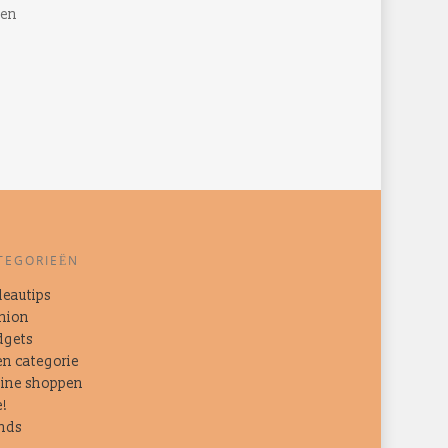
ten
TEGORIEËN
eautips
hion
dgets
n categorie
ine shoppen
e!
nds