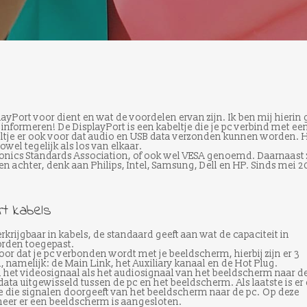
layPort voor dient en wat de voordelen ervan zijn. Ik ben mij hierin
r informeren! De DisplayPort is een kabeltje die je pc verbind met ee
eltje er ook voor dat audio en USB data verzonden kunnen worden. 
wel tegelijk als los van elkaar.
ronics Standards Association, of ook wel VESA genoemd. Daarnaast z
n achter, denk aan Philips, Intel, Samsung, Dell en HP. Sinds mei 
rt kabels
rkrijgbaar in kabels, de standaard geeft aan wat de capaciteit in
orden toegepast.
voor dat je pc verbonden wordt met je beeldscherm, hierbij zijn er 3
 namelijk: de Main Link, het Auxiliary kanaal en de Hot Plug.
l het videosignaal als het audiosignaal van het beeldscherm naar d
 data uitgewisseld tussen de pc en het beeldscherm. Als laatste is er
ge die signalen doorgeeft van het beeldscherm naar de pc. Op deze
nneer er een beeldscherm is aangesloten.