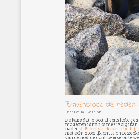
Birkenstock: de reden
Door
Paula
|
Fashion
De kans dat je ooit al eens hebt g
modetrends min of meer volgt kan d
nadenkt:
Birkenstock is een bedrijf
d
niet echt moeilijk om te onderzoe
van de nodige controverse op te w