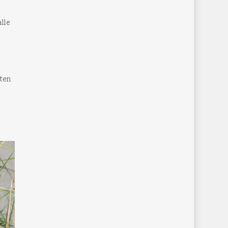
lle
cten