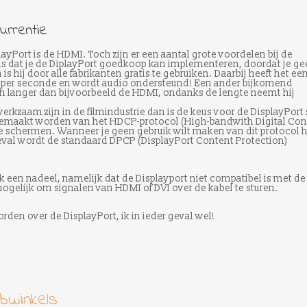
urrentie
ayPort is de HDMI. Toch zijn er een aantal grote voordelen bij de
 is dat je de DiplayPort goedkoop kan implementeren, doordat je ge
n is hij door alle fabrikanten gratis te gebruiken. Daarbij heeft het ee
 per seconde en wordt audio ondersteund! Een ander bijkomend
och langer dan bijvoorbeeld de HDMI, ondanks de lengte neemt hij
erkzaam zijn in de filmindustrie dan is de keus voor de DisplayPort 
gemaakt worden van het HDCP-protocol (High-bandwith Digital Con
 te schermen. Wanneer je geen gebruik wilt maken van dit protocol 
geval wordt de standaard DPCP (DisplayPort Content Protection)
ok een nadeel, namelijk dat de Displayport niet compatibel is met de
ogelijk om signalen van HDMI of DVI over de kabel te sturen.
rden over de DisplayPort, ik in ieder geval wel!
bwinkels