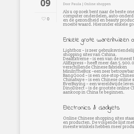
09
Door
Paula
|
Online shoppen
Als u op zoek bent naar de beste on
computer onderdelen, auto-onderdel
0
en de gezondheid en beauty product
moeite waard. Hieronder enkele gro
Enkele grote warenhuizen o
Lightbox – is zeer gebruiksvriendeli
shopping sites van Cshina.
DealExtreme – is een van de meest
AliExpress – heeft meer dan 5.900.
verschillende Chinese fabrieken
MiniInTheBox –een zeer betrouwbare 
BangGood – is een one-stop-Chines
Chinabuye – is een Chinese online s
EverBuying – een wereldwijde leve
DinoDirect – is de grootste online 
aankoop in China te beginnen.
Electronics & Gadgets
Online Chinese shopping sites sta
en producten. De volgende lijst met
meeste winkels hebben meer produ