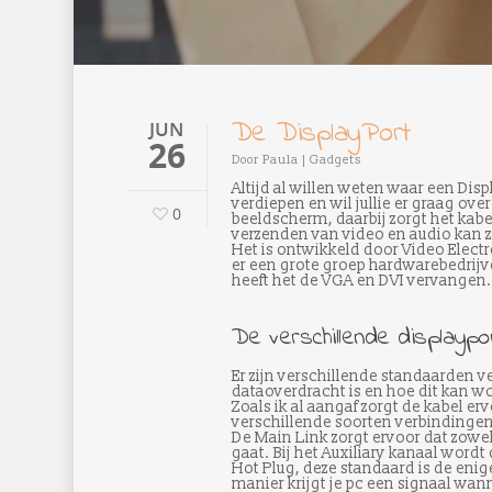
De DisplayPort
JUN
26
Door
Paula
|
Gadgets
Altijd al willen weten waar een Disp
verdiepen en wil jullie er graag ove
0
beeldscherm, daarbij zorgt het kab
verzenden van video en audio kan zo
Het is ontwikkeld door Video Elect
er een grote groep hardwarebedrijve
heeft het de VGA en DVI vervangen.
De verschillende displaypo
Er zijn verschillende standaarden ve
dataoverdracht is en hoe dit kan w
Zoals ik al aangaf zorgt de kabel er
verschillende soorten verbindingen,
De Main Link zorgt ervoor dat zowe
gaat. Bij het Auxiliary kanaal wordt
Hot Plug, deze standaard is de eni
manier krijgt je pc een signaal wa