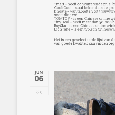
Tmart – heeft concurrerende prijs, 
CooliCool – staat bekend als de gro
Dhgate – Van tabletten tot trouwjur
soort dingen!
TOMTOP – is een Chinese online win
TinyDeal – heeft meer dan 50.000
BuySku – is een Chinese online wink
LighTake – is een typisch Chinese 
Het is een geselecteerde lijst van 
van goede kwaliteit kan vinden tege
JUN
06
0