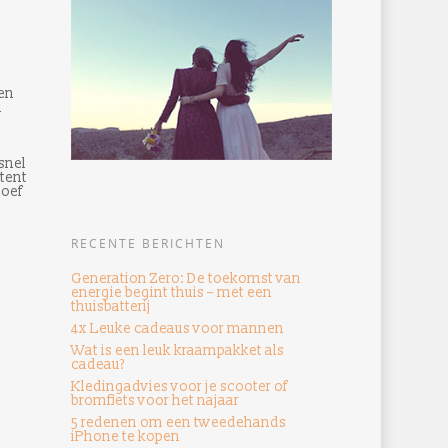
en
n
snel
tent
hoef
RECENTE BERICHTEN
Generation Zero: De toekomst van
energie begint thuis – met een
thuisbatterij
4x Leuke cadeaus voor mannen
Wat is een leuk kraampakket als
cadeau?
Kledingadvies voor je scooter of
bromfiets voor het najaar
5 redenen om een ​​tweedehands
iPhone te kopen