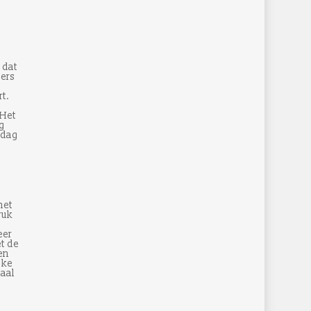
 dat
ders
t.
 Het
g
 dag
met
ruk
eer
t de
en
jke
aal