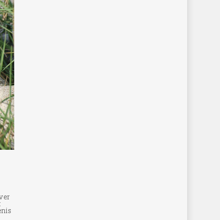
ver
t
enis