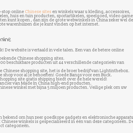
e-stop online
Chinese sites
en winkels waar u kleding, accessoires,
en, huis en tuin producten, sportartikelen, speelgoed, video game
en kunt kopen , dan zijn de grote webwinkels in China zeker wel d
te warenhuizen die je kunt vinden op het internet.
nline
jk! De website is vertaald in vele talen. Een van de betere online
 bekende Chinese shopping sites.
000 beschikbare producten uit 44 verschillende categorieën van
Chinese shopping site, het is de broer bedrijf van Lightinthebox.
e shop voor al je behoeften! Goede Bangs voor een Buck.
hopping site gratis shipping biedt over de hele wereld!
rancier van Made In China high-end producten.
Chinese winkel met bijna 5 miljoen producten. Veilige plek om uw
an bekend om hun zeer goedkope gadgets en elektronische apparat
 Chinese winkels is gespecialiseerd in één van deze categorieën. D
ct categorieën.