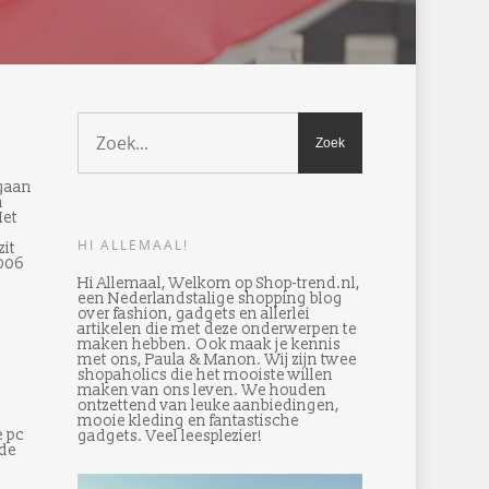
 gaan
n
Het
HI ALLEMAAL!
it
2006
Hi Allemaal, Welkom op Shop-trend.nl,
een Nederlandstalige shopping blog
over fashion, gadgets en allerlei
artikelen die met deze onderwerpen te
maken hebben. Ook maak je kennis
met ons, Paula & Manon. Wij zijn twee
shopaholics die het mooiste willen
maken van ons leven. We houden
ontzettend van leuke aanbiedingen,
mooie kleding en fantastische
e pc
gadgets. Veel leesplezier!
 de