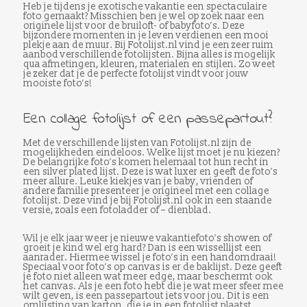
Heb je tijdens je exotische vakantie een spectaculaire
foto gemaakt? Misschien ben je wel op zoek naar een
originele lijst voor de bruiloft- of babyfoto’s. Deze
bijzondere momenten in je leven verdienen een mooi
plekje aan de muur. Bij Fotolijst.nl vind je een zeer ruim
aanbod verschillende fotolijsten. Bijna alles is mogelijk
qua afmetingen, kleuren, materialen en stijlen. Zo weet
je zeker dat je de perfecte fotolijst vindt voor jouw
mooiste foto’s!
Een collage fotolijst of een passepartout?
Met de verschillende lijsten van Fotolijst.nl zijn de
mogelijkheden eindeloos. Welke lijst moet je nu kiezen?
De belangrijke foto’s komen helemaal tot hun recht in
een silver plated lijst. Deze is wat luxer en geeft de foto’s
meer allure. Leuke kiekjes van je baby, vrienden of
andere familie presenteer je origineel met een collage
fotolijst. Deze vind je bij Fotolijst.nl ook in een staande
versie, zoals een fotoladder of – dienblad.
Wil je elk jaar weer je nieuwe vakantiefoto’s showen of
groeit je kind wel erg hard? Dan is een wissellijst een
aanrader. Hiermee wissel je foto’s in een handomdraai!
Speciaal voor foto’s op canvas is er de baklijst. Deze geeft
je foto niet alleen wat meer edge, maar beschermt ook
het canvas. Als je een foto hebt die je wat meer sfeer mee
wilt geven, is een passepartout iets voor jou. Dit is een
omlijsting van karton, die je in een fotolijst plaatst.