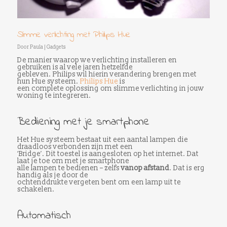
Slimme verlichting met Philips Hue
Door
Paula
|
Gadgets
De manier waarop we verlichting installeren en
gebruiken is al vele jaren hetzelfde
gebleven. Philips wil hierin verandering brengen met
hun Hue systeem.
Philips Hue
is
een complete oplossing om slimme verlichting in jouw
woning te integreren.
Bediening met je smartphone
Het Hue systeem bestaat uit een aantal lampen die
draadloos verbonden zijn met een
‘Bridge’. Dit toestel is aangesloten op het internet. Dat
laat je toe om met je smartphone
alle lampen te bedienen – zelfs
vanop afstand
. Dat is erg
handig als je door de
ochtenddrukte vergeten bent om een lamp uit te
schakelen.
Automatisch