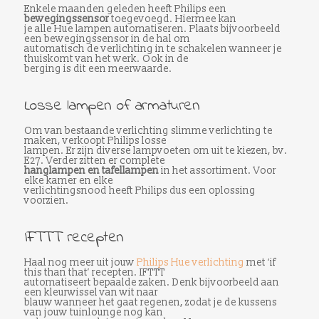
Enkele maanden geleden heeft Philips een
bewegingssensor
toegevoegd. Hiermee kan
je alle Hue lampen automatiseren. Plaats bijvoorbeeld
een bewegingssensor in de hal om
automatisch de verlichting in te schakelen wanneer je
thuiskomt van het werk. Ook in de
berging is dit een meerwaarde.
Losse lampen of armaturen
Om van bestaande verlichting slimme verlichting te
maken, verkoopt Philips losse
lampen. Er zijn diverse lampvoeten om uit te kiezen, bv.
E27. Verder zitten er complete
hanglampen en tafellampen
in het assortiment. Voor
elke kamer en elke
verlichtingsnood heeft Philips dus een oplossing
voorzien.
IFTTT recepten
Haal nog meer uit jouw
Philips Hue verlichting
met ‘if
this than that’ recepten. IFTTT
automatiseert bepaalde zaken. Denk bijvoorbeeld aan
een kleurwissel van wit naar
blauw wanneer het gaat regenen, zodat je de kussens
van jouw tuinlounge nog kan