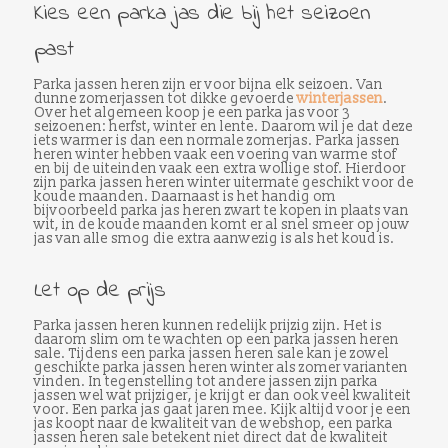
Kies een parka jas die bij het seizoen
past
Parka jassen heren zijn er voor bijna elk seizoen. Van
dunne zomerjassen tot dikke gevoerde
winterjassen
.
Over het algemeen koop je een parka jas voor 3
seizoenen: herfst, winter en lente. Daarom wil je dat deze
iets warmer is dan een normale zomerjas. Parka jassen
heren winter hebben vaak een voering van warme stof
en bij de uiteinden vaak een extra wollige stof. Hierdoor
zijn parka jassen heren winter uitermate geschikt voor de
koude maanden. Daarnaast is het handig om
bijvoorbeeld parka jas heren zwart te kopen in plaats van
wit, in de koude maanden komt er al snel smeer op jouw
jas van alle smog die extra aanwezig is als het koud is.
Let op de prijs
Parka jassen heren kunnen redelijk prijzig zijn. Het is
daarom slim om te wachten op een parka jassen heren
sale. Tijdens een parka jassen heren sale kan je zowel
geschikte parka jassen heren winter als zomer varianten
vinden. In tegenstelling tot andere jassen zijn parka
jassen wel wat prijziger, je krijgt er dan ook veel kwaliteit
voor. Een parka jas gaat jaren mee. Kijk altijd voor je een
jas koopt naar de kwaliteit van de webshop, een parka
jassen heren sale betekent niet direct dat de kwaliteit