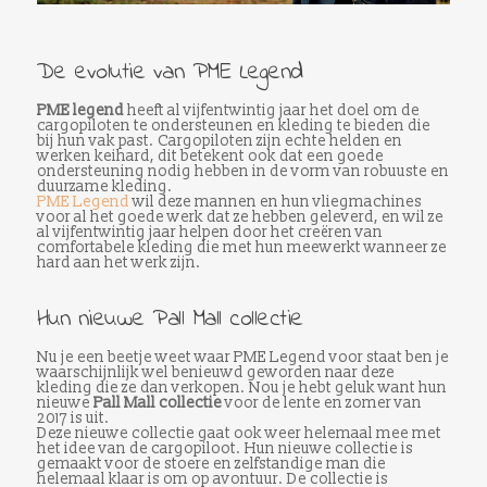
De evolutie van PME Legend
PME legend
heeft al vijfentwintig jaar het doel om de
cargopiloten te ondersteunen en kleding te bieden die
bij hun vak past. Cargopiloten zijn echte helden en
werken keihard, dit betekent ook dat een goede
ondersteuning nodig hebben in de vorm van robuuste en
duurzame kleding.
PME Legend
wil deze mannen en hun vliegmachines
voor al het goede werk dat ze hebben geleverd, en wil ze
al vijfentwintig jaar helpen door het creëren van
comfortabele kleding die met hun meewerkt wanneer ze
hard aan het werk zijn.
Hun nieuwe Pall Mall collectie
Nu je een beetje weet waar PME Legend voor staat ben je
waarschijnlijk wel benieuwd geworden naar deze
kleding die ze dan verkopen. Nou je hebt geluk want hun
nieuwe
Pall Mall collectie
voor de lente en zomer van
2017 is uit.
Deze nieuwe collectie gaat ook weer helemaal mee met
het idee van de cargopiloot. Hun nieuwe collectie is
gemaakt voor de stoere en zelfstandige man die
helemaal klaar is om op avontuur. De collectie is