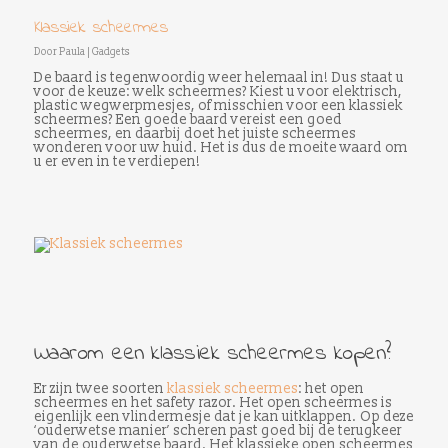
Klassiek scheermes
Door
Paula
|
Gadgets
De baard is tegenwoordig weer helemaal in! Dus staat u
voor de keuze: welk scheermes? Kiest u voor elektrisch,
plastic wegwerpmesjes, of misschien voor een klassiek
scheermes? Een goede baard vereist een goed
scheermes, en daarbij doet het juiste scheermes
wonderen voor uw huid. Het is dus de moeite waard om
u er even in te verdiepen!
Waarom een klassiek scheermes kopen?
Er zijn twee soorten
klassiek scheermes
: het open
scheermes en het safety razor. Het open scheermes is
eigenlijk een vlindermesje dat je kan uitklappen. Op deze
‘ouderwetse manier’ scheren past goed bij de terugkeer
van de ouderwetse baard. Het klassieke open scheermes