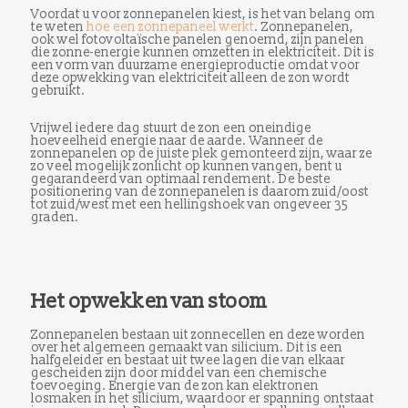
Voordat u voor zonnepanelen kiest, is het van belang om
te weten
hoe een zonnepaneel werkt
. Zonnepanelen,
ook wel fotovoltaïsche panelen genoemd, zijn panelen
die zonne-energie kunnen omzetten in elektriciteit. Dit is
een vorm van duurzame energieproductie omdat voor
deze opwekking van elektriciteit alleen de zon wordt
gebruikt.
Vrijwel iedere dag stuurt de zon een oneindige
hoeveelheid energie naar de aarde. Wanneer de
zonnepanelen op de juiste plek gemonteerd zijn, waar ze
zo veel mogelijk zonlicht op kunnen vangen, bent u
gegarandeerd van optimaal rendement. De beste
positionering van de zonnepanelen is daarom zuid/oost
tot zuid/west met een hellingshoek van ongeveer 35
graden.
Het opwekken van stoom
Zonnepanelen bestaan uit zonnecellen en deze worden
over het algemeen gemaakt van silicium. Dit is een
halfgeleider en bestaat uit twee lagen die van elkaar
gescheiden zijn door middel van een chemische
toevoeging. Energie van de zon kan elektronen
losmaken in het silicium, waardoor er spanning ontstaat