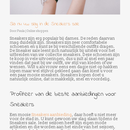
Sla nu uw slag in de Sneakers sale
Door
Paula
|
Online shoppen
Sneakers zijn erg populair bij dames. De reden daarvan
mag duidelijk zijn. Sneakers zijn zeer comfortabele
schoenen en u kunt ze bij verschillende outfits dragen.
De Sneaker sale leent zich natuurlijk bij uitstek voor het
uitbreiden van uw collectie sneakers. Deze schoenen zijn
te koop in vele uitvoeringen, dus u zult al snel een paar
vinden dat past bij uw outfit, uw stijl van kleden of uw
wensen. Wilt u als vrouw eens een dagje niet op hakken
lopen maar wel stijlvol gekleed gaan dan kiest u voor
een paar mooie sneakers. Sneakers kopen doet u
natuurlijk online, dat is makkelijk, snel en voordelig.
Profiteer van de beste aanbiedingen voor
Sneakers
Een mooie
Sneakers aanbieding
, daar hoeft u niet meer
voor de stad in. U kunt gewoon uw slag slaan tijdens de
Sneakers sale. Ieder seizoen heeft zijn eigen mode
artikelen en die worden aan het einde van het seizoen,