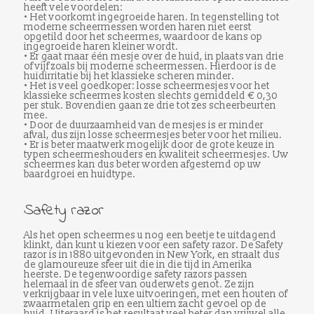
heeft vele voordelen:
• Het voorkomt ingegroeide haren. In tegenstelling tot
moderne scheermessen worden haren niet eerst
opgetild door het scheermes, waardoor de kans op
ingegroeide haren kleiner wordt.
• Er gaat maar één mesje over de huid, in plaats van drie
of vijf zoals bij moderne scheermessen. Hierdoor is de
huidirritatie bij het klassieke scheren minder.
• Het is veel goedkoper: losse scheermesjes voor het
klassieke scheermes kosten slechts gemiddeld € 0,30
per stuk. Bovendien gaan ze drie tot zes scheerbeurten
mee.
• Door de duurzaamheid van de mesjes is er minder
afval, dus zijn losse scheermesjes beter voor het milieu.
• Er is beter maatwerk mogelijk door de grote keuze in
typen scheermeshouders en kwaliteit scheermesjes. Uw
scheermes kan dus beter worden afgestemd op uw
baardgroei en huidtype.
Safety razor
Als het open scheermes u nog een beetje te uitdagend
klinkt, dan kunt u kiezen voor een safety razor. De Safety
razor is in 1880 uitgevonden in New York, en straalt dus
de glamoureuze sfeer uit die in die tijd in Amerika
heerste. De tegenwoordige safety razors passen
helemaal in de sfeer van ouderwets genot. Ze zijn
verkrijgbaar in vele luxe uitvoeringen, met een houten of
zwaarmetalen grip en een ultiem zacht gevoel op de
huid. Uiteraard is het resultaat veel beter dan vrijwel alle