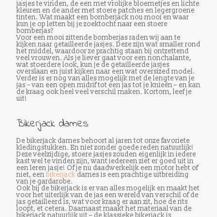
jasjes te vinden, de een met vrolijke bloemetjes en lichte
kleuren en de ander met stoere patches en legergroene
tinten. Wat maakt een bomberjack nou mooi en waar
kun je op letten bij je zoektocht naar een stoere
bomberjas?
Voor een mooi zittende bomberjas raden wij aan te
kijken naar getailleerde jasjes. Deze zijn wat smaller rond
het middel, waardoor ze prachtig staan bij ontzettend
veel vrouwen. Als je liever gaat voor een nonchalante,
wat stoerdere look, kun je de getailleerde jasjes
overslaan en juist kijken naar een wat oversized model.
Verder is er nog van alles mogelijk met de lengte van je
jas – van een open midrif tot een jas tot je knieën – en kan
de kraag ook heel veel verschil maken. Kortom, leef je
uit!
Bikerjack dames
De bikerjack dames behoort al jaren tot onze favoriete
kledingstukken. En niet zonder goede reden natuurlijk!
Deze veelzijdige, stoere jasjes zouden eigenlijk in iedere
kast wel te vinden zijn, want iedereen ziet er goed uit in
een leren jasje! Of je nu daadwerkelijk een motor hebt of
niet, een
bikerjack
dames is een prachtige uitbreiding
van je gardarobe.
Ook bij de bikerjack is er van alles mogelijk en maakt het
voor het uiterlijk van de jas een wereld van verschil of de
jas getailleerd is, wat voor kraag er aan zit, hoe de rits
loopt, et cetera. Daarnaast maakt het materiaal van de
bikerjack natuurlijk uit – de klassieke bikerjack is