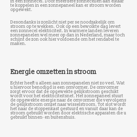
in een zonnecel. Door meerdere zonnecellen aan elkaar
te koppelen in een zonnepaneel kan er stroom worden
opgewekt.
Desondanks is zonlicht niet per se noodzakelijk om
stroom op te wekken. Ook op een bewolkte dag levert
een zonnecel elektriciteit. In warmere landen leveren
zonnepanelen wel meer op dan in Nederland, maar toch
schijnt de zon ook hier voldoende om het rendabel te
maken.
Energie omzetten in stroom
Echter heeft u alleen aan zonnepanelen niet zo veel. Wat
u hiervoor benodigd is een omvormer. De omvormer
zorgt ervoor dat de opgewekte gelijkstroom geschikt
wordt voor het elektriciteitsnet. Het zonnepaneel stuurt
de opgewekte energie naar de omvormer die vervolgens
de gelijkstroom omzet naar wisselstroom. Tot slot wordt
het naar de stoppenkast gestuurd en vanuit daar kan de
stroom gebruikt worden door elektrische apparaten die u
gebruikt binnen- en buitenshuis.