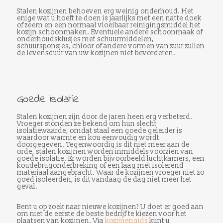
Stalen kozijnen behoeven erg weinig onderhoud. Het
enige wat u hoeft te doen is jaarlijks met een natte doek
of zeem en een normaal vloeibaar reinigingsmiddel het
kozijn schoonmaken. Eventuele andere schoonmaak of
onderhoudsklusjes met schuurmiddelen,
schuursponsjes, chloor of andere vormen van zuur zullen
de levensduur van uw kozijnen niet bevorderen.
Goede isolatie
Stalen kozijnen zijn door de jaren heen erg verbeterd.
Vroeger stonden ze bekend om hun slecht
isolatiewaarde, omdat staal een goede geleider is
waardoor warmte en kou eenvoudig wordt
doorgegeven. Tegenwoordig is dit niet meer aan de
orde, stalen kozijnen worden inmiddels voorzien van
goede isolatie. Er worden bijvoorbeeld luchtkamers, een
koudebrugonderbreking of een laag met isolerend
materiaal aangebracht. Waar de kozijnen vroeger niet zo
goed isoleerden, is dit vandaag de dag niet meer het
geval.
Bent u op zoek naar nieuwe kozijnen? U doet er goed aan
om niet de eerste de beste bedrijf te kiezen voor het
plaatsen van kozijnen. Via
kozijnengids
kunt u