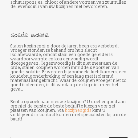
schuursponsjes, chloor of andere vormen van zuur zullen
de levensduur van uw kozijnen niet bevorderen.
Goede isolatie
Stalen kozijnen zijn door de jaren heen erg verbeterd.
Vroeger stonden ze bekend om hun slecht
isolatiewaarde, omdat staal een goede geleider is
waardoor warmte en kou eenvoudig wordt
doorgegeven. Tegenwoordig is dit niet meer aan de
orde, stalen kozijnen worden inmiddels voorzien van
goede isolatie. Er worden bijvoorbeeld luchtkamers, een
koudebrugonderbreking of een laag met isolerend
materiaal aangebracht. Waar de kozijnen vroeger niet zo
goed isoleerden, is dit vandaag de dag niet meer het
geval.
Bent u op zoek naar nieuwe kozijnen? U doet er goed aan
om niet de eerste de beste bedrijf te kiezen voor het
plaatsen van kozijnen. Via
kozijnengids
kunt u
vrijblijvend in contact komen met specialisten bij u in de
buurt!