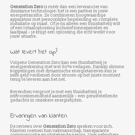
Generation Zero
is méér dan een leverancier van
duurzame technologie: het is een partner in jouw
energietransitie. Ze combineren hoogwaardige
apparatuur met persoonlijke begeleiding en complete
installatie op maat. Of je nu alleen een thuisbatterij wilt
of een totaaloplossing inclusief zonnepanelen en
laadpaal – je krijgt een oplossing die écht werkt voor
jouw situatie.
Wat levert het op?
Volgens Generation Zero kan een thuisbatterij je
energierekening met wel 60% verlagen. Dankzij slimme
koppelingen met dynamische energietarieven kun je
zelfs geld verdienen door stroom op het juiste moment
terug te leveren aan het net.
Bovendien vergroot je met een thuisbatterij je
zelfvoorzienendheid aanzienlijk – een geruststellende
gedachte in onzekere energietijden.
Ervaringen van klanten
De reviews over
Generation Zero
spreken voor zich.
Klanten roemen hun vakmanschap, transparante
communicatie en uitstekende nazorg. Veel gebruikers