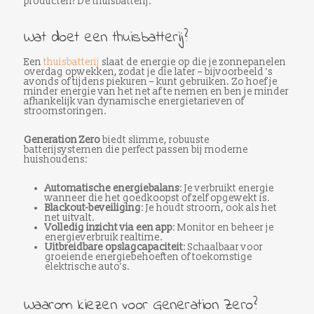
producten? De thuisbatterij.
Wat doet een thuisbatterij?
Een
thuisbatterij
slaat de energie op die je zonnepanelen
overdag opwekken, zodat je die later – bijvoorbeeld ’s
avonds of tijdens piekuren – kunt gebruiken. Zo hoef je
minder energie van het net af te nemen en ben je minder
afhankelijk van dynamische energietarieven of
stroomstoringen.
Generation Zero
biedt slimme, robuuste
batterijsystemen die perfect passen bij moderne
huishoudens:
Automatische energiebalans
: Je verbruikt energie
wanneer die het goedkoopst of zelf opgewekt is.
Blackout-beveiliging
: Je houdt stroom, ook als het
net uitvalt.
Volledig inzicht via een app
: Monitor en beheer je
energieverbruik realtime.
Uitbreidbare opslagcapaciteit
: Schaalbaar voor
groeiende energiebehoeften of toekomstige
elektrische auto’s.
Waarom kiezen voor Generation Zero?