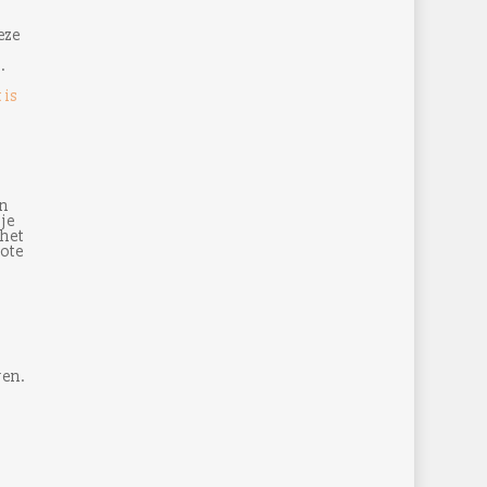
eze
.
 is
en
 je
 het
rote
ven.