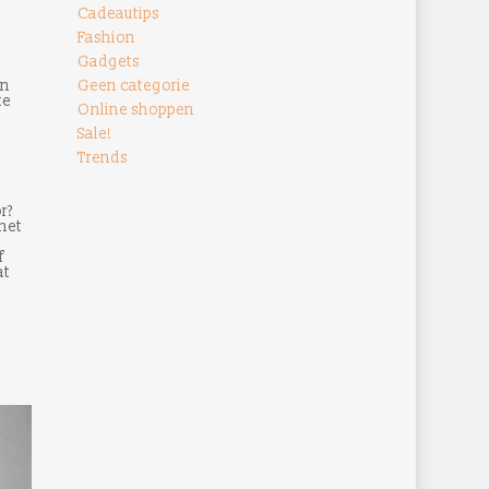
Cadeautips
Fashion
Gadgets
an
Geen categorie
te
Online shoppen
Sale!
Trends
r?
met
f
at