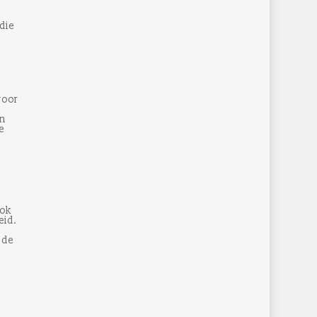
die
voor
jn
e
ook
eid.
 de