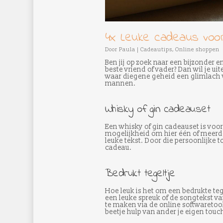
4x Leuke cadeaus voo
Door
Paula
|
Cadeautips
,
Online shoppen
Ben jij op zoek naar een bijzonder en
beste vriend of vader? Dan wil je u
waar diegene geheid een glimlach v
mannen.
Whisky of gin cadeauset
Een whisky of gin cadeauset is voor 
mogelijkheid om hier één of meerder
leuke tekst. Door die persoonlijke 
cadeau.
Bedrukt tegeltje
Hoe leuk is het om een bedrukte teg
een leuke spreuk of de songtekst van
te maken via de online softwaretool
beetje hulp van ander je eigen touc