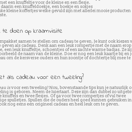
met een knuffeltje voor de kleine en een flesje.
daarin een knuffeldoekje, een boekje en sokjes
ke kleine koffertjes welke gevuld zijn met allerlei mooie producten 
ste.
 te doen op kraamvisite
raampakket samen te stellen om cadeau te geven. Je kunt ook kiezen 
e geven als cadeau. Denk aan een leuk rompertje met de naam erop
e, een leuk knuffeltje, schoentjes of een zachte warme badjas. Ze zi
orbeeld de naam van de kleine. Doe er nog een leuk kaartje bij en j
au om de kersverse ouders en hun zoontje of dochtertje blij mee te
et als cadeau voor een tweeling?
au is
voor een tweeling? Nou, bovenstaande tips kun je natuurlijk 
ling is geboren. Neem de luiertaart. Deze zijn dan dubbel zo uitgebr
 knuffels en twee flesjes. Of ga voor twee rompertjes of vul twee
dige spulletjes. Spullen die de ouders heel goed kunnen gebruiken in
ook nog eens een origineel cadeau en heel leuk om te geven.