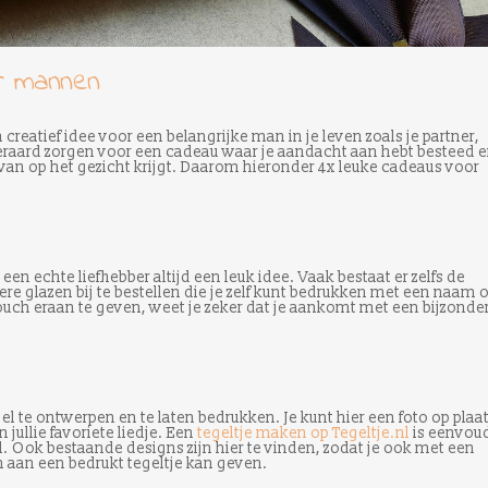
r mannen
 creatief idee voor een belangrijke man in je leven zoals je partner,
iteraard zorgen voor een cadeau waar je aandacht aan hebt besteed 
an op het gezicht krijgt. Daarom hieronder 4x leuke cadeaus voor
een echte liefhebber altijd een leuk idee. Vaak bestaat er zelfs de
e glazen bij te bestellen die je zelf kunt bedrukken met een naam o
touch eraan te geven, weet je zeker dat je aankomt met een bijzonde
el te ontwerpen en te laten bedrukken. Je kunt hier een foto op plaa
 jullie favoriete liedje. Een
tegeltje maken op Tegeltje.nl
is eenvou
. Ook bestaande designs zijn hier te vinden, zodat je ook met een
h aan een bedrukt tegeltje kan geven.