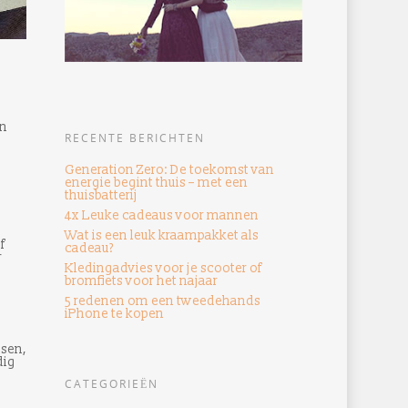
en
RECENTE BERICHTEN
Generation Zero: De toekomst van
energie begint thuis – met een
thuisbatterij
4x Leuke cadeaus voor mannen
Wat is een leuk kraampakket als
f
cadeau?
r
Kledingadvies voor je scooter of
bromfiets voor het najaar
5 redenen om een ​​tweedehands
iPhone te kopen
tsen,
dig
CATEGORIEËN