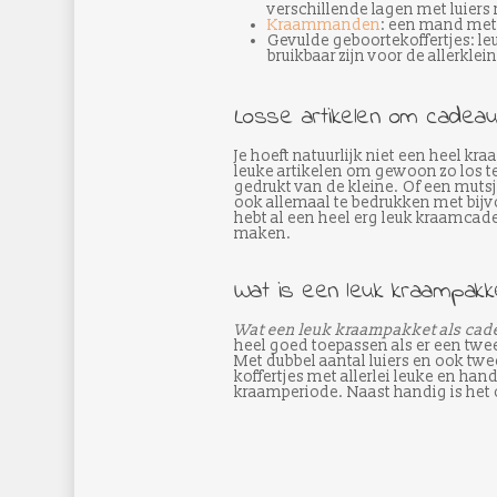
verschillende lagen met luiers 
Kraammanden
: een mand met 
Gevulde geboortekoffertjes: leu
bruikbaar zijn voor de allerklein
Losse artikelen om cadeau
Je hoeft natuurlijk niet een heel k
leuke artikelen om gewoon zo los t
gedrukt van de kleine. Of een mutsj
ook allemaal te bedrukken met bijvo
hebt al een heel erg leuk kraamcade
maken.
Wat is een leuk kraampakk
Wat een leuk kraampakket als cade
heel goed toepassen als er een twee
Met dubbel aantal luiers en ook twee
koffertjes met allerlei leuke en han
kraamperiode. Naast handig is het 