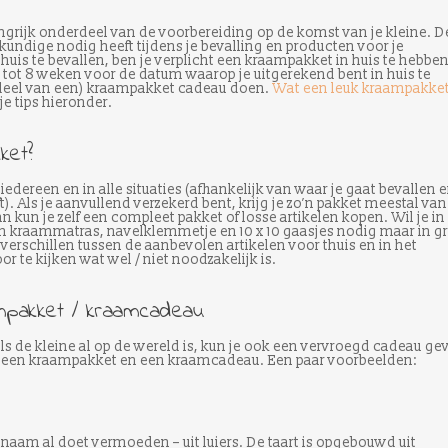
ngrijk onderdeel van de voorbereiding op de komst van je kleine. D
skundige nodig heeft tijdens je bevalling en producten voor je
huis te bevallen, ben je verplicht een kraampakket in huis te hebben
6 tot 8 weken voor de datum waarop je uitgerekend bent in huis te
 (deel van een) kraampakket cadeau doen.
Wat een leuk kraampakket
e tips hieronder.
ket?
 iedereen en in alle situaties (afhankelijk van waar je gaat bevallen 
ft). Als je aanvullend verzekerd bent, krijg je zo’n pakket meestal van
n kun je zelf een compleet pakket of losse artikelen kopen. Wil je in
en kraammatras, navelklemmetje en 10 x 10 gaasjes nodig maar in g
e verschillen tussen de aanbevolen artikelen voor thuis en in het
r te kijken wat wel / niet noodzakelijk is.
mpakket / kraamcadeau
s de kleine al op de wereld is, kun je ook een vervroegd cadeau ge
 een kraampakket en een kraamcadeau. Een paar voorbeelden:
e naam al doet vermoeden – uit luiers. De taart is opgebouwd uit