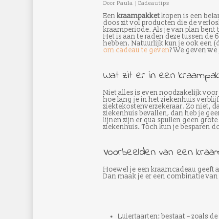
Door
Paula
|
Cadeautips
Een
kraampakket
kopen is een bela
doos zit vol producten die de verlo
kraamperiode. Als je van plan bent t
Het is aan te raden deze tussen de 
hebben. Natuurlijk kun je ook een
om cadeau te geven
? We geven we j
Wat zit er in een kraampak
Niet alles is even noodzakelijk voor
hoe lang je in het ziekenhuis verblij
ziektekostenverzekeraar. Zo niet, da
ziekenhuis bevallen, dan heb je ge
lijnen zijn er qua spullen geen grot
ziekenhuis. Toch kun je besparen doo
Voorbeelden van een kraa
Hoewel je een kraamcadeau geeft al
Dan maak je er een combinatie van
Luiertaarten: bestaat – zoals d