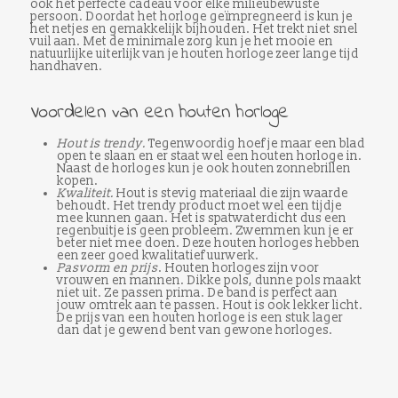
ook het perfecte cadeau voor elke milieubewuste
persoon. Doordat het horloge geïmpregneerd is kun je
het netjes en gemakkelijk bijhouden. Het trekt niet snel
vuil aan. Met de minimale zorg kun je het mooie en
natuurlijke uiterlijk van je houten horloge zeer lange tijd
handhaven.
Voordelen van een houten horloge
Hout is trendy.
Tegenwoordig hoef je maar een blad
open te slaan en er staat wel een houten horloge in.
Naast de horloges kun je ook houten zonnebrillen
kopen.
Kwaliteit.
Hout is stevig materiaal die zijn waarde
behoudt. Het trendy product moet wel een tijdje
mee kunnen gaan. Het is spatwaterdicht dus een
regenbuitje is geen probleem. Zwemmen kun je er
beter niet mee doen. Deze houten horloges hebben
een zeer goed kwalitatief uurwerk.
Pasvorm en prijs
. Houten horloges zijn voor
vrouwen en mannen. Dikke pols, dunne pols maakt
niet uit. Ze passen prima. De band is perfect aan
jouw omtrek aan te passen. Hout is ook lekker licht.
De prijs van een houten horloge is een stuk lager
dan dat je gewend bent van gewone horloges.