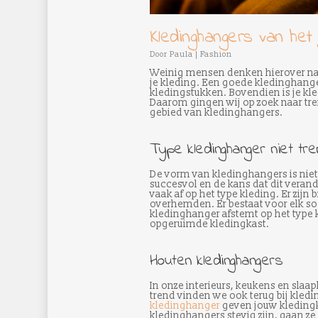
Kledinghangers van het
Door
Paula
|
Fashion
Weinig mensen denken hierover na,
je kleding. Een goede kledinghange
kledingstukken. Bovendien is je kle
Daarom gingen wij op zoek naar tre
gebied van kledinghangers.
Type kledinghanger niet tre
De vorm van kledinghangers is niet
succesvol en de kans dat dit verande
vaak af op het type kleding. Er zij
overhemden. Er bestaat voor elk so
kledinghanger afstemt op het type k
opgeruimde kledingkast.
Houten kledinghangers
In onze interieurs, keukens en slaap
trend vinden we ook terug bij kledi
kledinghanger
geven jouw kledingk
kledinghangers stevig zijn, gaan ze