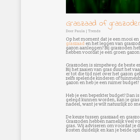
Graszaad of graszoden?
Door
Paula
|
Trends
Op het moment dat je een mooi en g
graszaad
en het leggen van graszod
gazon aanleggen? Bij graszoden heb 
hebben voordat je een groen gazon h
Graszoden is simpelweg de beste en
Bij het zaaien van gras duurt het 
er tot die tijd niet over het gazon
zelfs spelende kinderen of tuinmeub
gazon en heb je een ruimer budget?
Heb je een beperkter budget? Dan is
gelegd kunnen worden, kan je gras 
nadeel, want je wilt natuurlijk zo s
De keuze tussen graszaad en graszo
Graszoden hebben namelijk veel voo
gras. Wij adviseren om voordat je 
kosten duidelijk en kan je beide o