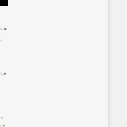
 van
et
m je
en
nde