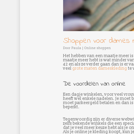
Shoppen voor dames 
Door
Paula
|
Online shoppen
Het hebben van een maatje meer is 
maatje meer hebt is wat minder van
42 en als ze verder gaan dan is er v
veel
grote maten dameskleding
te 
De voordelen van online
Een dagje winkelen, voor veel vrouw
heeft wel enkele nadelen. Je moet b
moet parkeergeld betalen en dan i
beperkt.
Tegenwoordig zijn er diverse webwin
zelfs bekende winkels die een spec
dat je veel meer keuze hebt als je
Als je online je kleding koopt, kun j