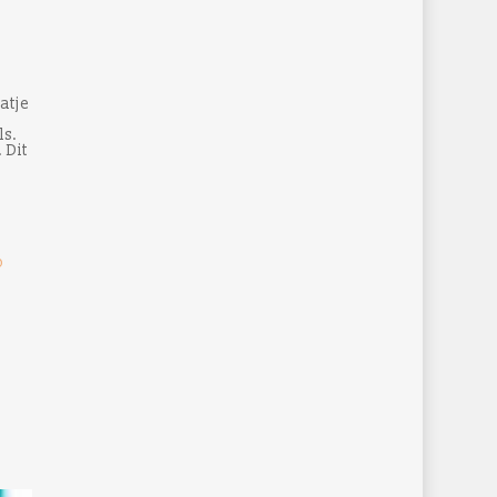
atje
ls.
 Dit
o