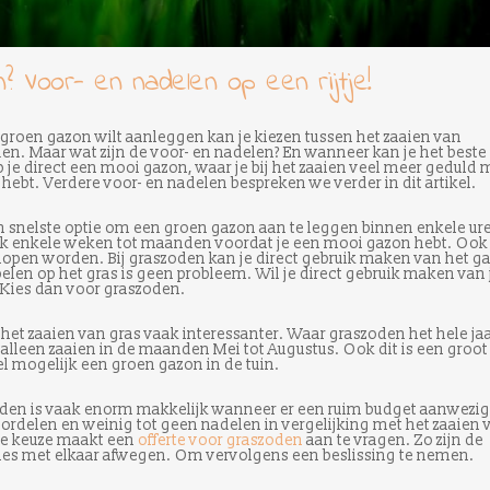
 Voor- en nadelen op een rijtje!
roen gazon wilt aanleggen kan je kiezen tussen het zaaien van
en. Maar wat zijn de voor- en nadelen? En wanneer kan je het beste
je direct een mooi gazon, waar je bij het zaaien veel meer geduld 
ebt. Verdere voor- en nadelen bespreken we verder in dit artikel.
 snelste optie om een groen gazon aan te leggen binnen enkele ur
vaak enkele weken tot maanden voordat je een mooi gazon hebt. Ook
 gelopen worden. Bij graszoden kan je direct gebruik maken van het g
elen op het gras is geen probleem. Wil je direct gebruik maken van 
 Kies dan voor graszoden.
 het zaaien van gras vaak interessanter. Waar graszoden het hele ja
alleen zaaien in de maanden Mei tot Augustus. Ook dit is een groot
nel mogelijk een groen gazon in de tuin.
den is vaak enorm makkelijk wanneer er een ruim budget aanwezig 
rdelen en weinig tot geen nadelen in vergelijking met het zaaien 
de keuze maakt een
offerte voor graszoden
aan te vragen. Zo zijn de
pties met elkaar afwegen. Om vervolgens een beslissing te nemen.