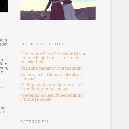
 een
RECENTE BERICHTEN
moet
Generation Zero: De toekomst van
energie begint thuis – met een
en.
thuisbatterij
 kan
azon,
4x Leuke cadeaus voor mannen
je
Wat is een leuk kraampakket als
cadeau?
Kledingadvies voor je scooter of
ar
bromfiets voor het najaar
5 redenen om een ​​tweedehands
iPhone te kopen
is.
van
CATEGORIEËN