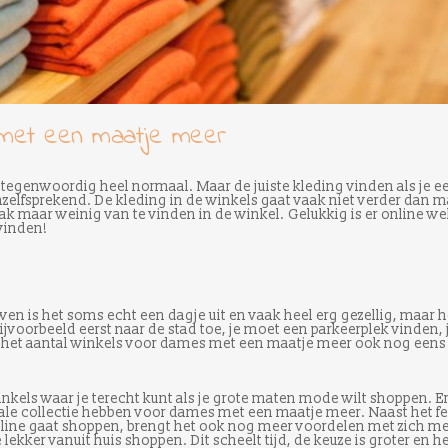
met een maatje meer
tegenwoordig heel normaal. Maar de juiste kleding vinden als je e
zelfsprekend. De kleding in de winkels gaat vaak niet verder dan m
aak maar weinig van te vinden in de winkel. Gelukkig is er online we
vinden!
en is het soms echt een dagje uit en vaak heel erg gezellig, maar h
ijvoorbeeld eerst naar de stad toe, je moet een parkeerplek vinden, 
s het aantal winkels voor dames met een maatje meer ook nog eens
kels waar je terecht kunt als je grote maten mode wilt shoppen. Er 
iale collectie hebben voor dames met een maatje meer. Naast het fe
 online gaat shoppen, brengt het ook nog meer voordelen met zich m
e lekker vanuit huis shoppen. Dit scheelt tijd, de keuze is groter en h