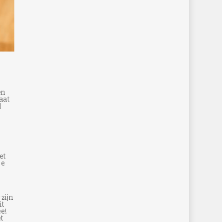
en
aat
l
et
je
zijn
it
ee!
et