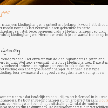
 jaar
 maar een kledinghanger is ontzettend belangrijk voor het behoud
r maakt namelijk het verschil tussen gekreukte en nette
dingkast een stuk beter opgeruimd als je kledinghangers gebruikt.
nds bij kledinghangers. Hieronder ontdek je een aantal trends op h
ndgevoelig
 trendgevoelig. Het ontwerp van de kledinghanger is al jarenlang
rd is nihil. Wel heb je verschil in het type kledinghanger. Deze ste
n bijvoorbeeld andere kledinghangers voor broeken dan voor
ort kleding een apart type kledinghanger. Wanneer je het type
leding, ben je verzekerd van goed verzorgde, nette kleding in een
kamers zien we dat landelijk en natuurlijk weer helemaal in is. Deze
nghangers. De houten kledinghanger sluit hier perfect bij aan!
Hout
ast een vintage en toch chique uitstraling. Omdat de houten
 lang mee en zijn ze duurzaam. De kledinghangers zijn in verschille