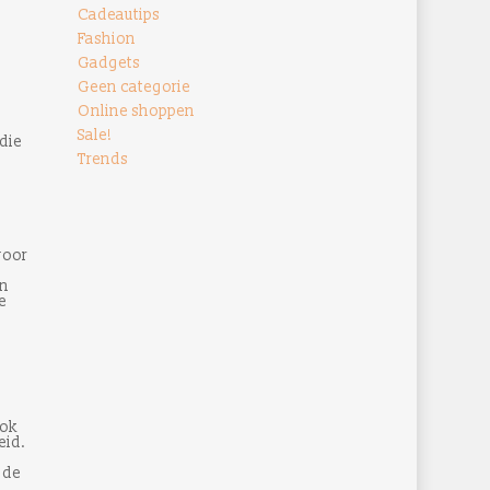
Cadeautips
Fashion
Gadgets
Geen categorie
Online shoppen
Sale!
die
Trends
voor
jn
e
ook
eid.
 de