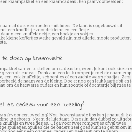
 een kraampakket en een kraamcadeau. Een paar voorbeelden:
e naam al doet vermoeden – uit luiers. De taart is opgebouwd uit
met een knuffeltje voor de kleine en een flesje.
daarin een knuffeldoekje, een boekje en sokjes
ke kleine koffertjes welke gevuld zijn met allerlei mooie producten 
ste.
 te doen op kraamvisite
raampakket samen te stellen om cadeau te geven. Je kunt ook kiezen 
e geven als cadeau. Denk aan een leuk rompertje met de naam erop
e, een leuk knuffeltje, schoentjes of een zachte warme badjas. Ze zi
orbeeld de naam van de kleine. Doe er nog een leuk kaartje bij en j
au om de kersverse ouders en hun zoontje of dochtertje blij mee te
et als cadeau voor een tweeling?
au is
voor een tweeling? Nou, bovenstaande tips kun je natuurlijk 
ling is geboren. Neem de luiertaart. Deze zijn dan dubbel zo uitgebr
 knuffels en twee flesjes. Of ga voor twee rompertjes of vul twee
dige spulletjes. Spullen die de ouders heel goed kunnen gebruiken in
ook nog eens een origineel cadeau en heel leuk om te geven.