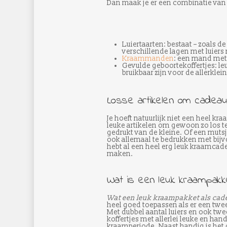
Dan maak je er een combinatie van
Luiertaarten: bestaat – zoals d
verschillende lagen met luiers 
Kraammanden
: een mand met 
Gevulde geboortekoffertjes: leu
bruikbaar zijn voor de allerklein
Losse artikelen om cadeau
Je hoeft natuurlijk niet een heel k
leuke artikelen om gewoon zo los t
gedrukt van de kleine. Of een mutsj
ook allemaal te bedrukken met bijvo
hebt al een heel erg leuk kraamcade
maken.
Wat is een leuk kraampakk
Wat een leuk kraampakket als cade
heel goed toepassen als er een twee
Met dubbel aantal luiers en ook twee
koffertjes met allerlei leuke en han
kraamperiode. Naast handig is het 