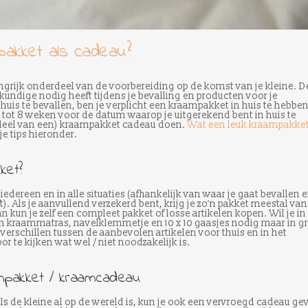
pakket als cadeau?
ngrijk onderdeel van de voorbereiding op de komst van je kleine. D
skundige nodig heeft tijdens je bevalling en producten voor je
huis te bevallen, ben je verplicht een kraampakket in huis te hebben
6 tot 8 weken voor de datum waarop je uitgerekend bent in huis te
 (deel van een) kraampakket cadeau doen.
Wat een leuk kraampakket
e tips hieronder.
ket?
 iedereen en in alle situaties (afhankelijk van waar je gaat bevallen 
ft). Als je aanvullend verzekerd bent, krijg je zo’n pakket meestal van
n kun je zelf een compleet pakket of losse artikelen kopen. Wil je in
en kraammatras, navelklemmetje en 10 x 10 gaasjes nodig maar in g
e verschillen tussen de aanbevolen artikelen voor thuis en in het
r te kijken wat wel / niet noodzakelijk is.
mpakket / kraamcadeau
s de kleine al op de wereld is, kun je ook een vervroegd cadeau ge