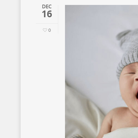
DEC
16
0