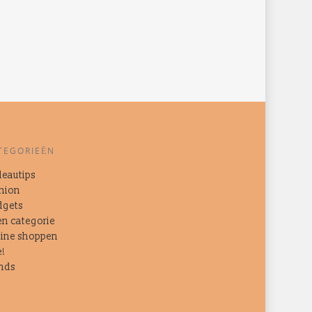
TEGORIEËN
eautips
hion
dgets
n categorie
ine shoppen
e!
nds