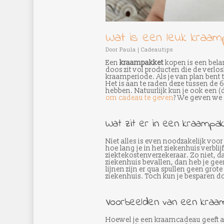
Wat is een leuk kraam
Door
Paula
|
Cadeautips
Een
kraampakket
kopen is een bela
doos zit vol producten die de verlo
kraamperiode. Als je van plan bent t
Het is aan te raden deze tussen de 
hebben. Natuurlijk kun je ook een
om cadeau te geven
? We geven we j
Wat zit er in een kraampak
Niet alles is even noodzakelijk voor
hoe lang je in het ziekenhuis verblij
ziektekostenverzekeraar. Zo niet, da
ziekenhuis bevallen, dan heb je ge
lijnen zijn er qua spullen geen grot
ziekenhuis. Toch kun je besparen doo
Voorbeelden van een kraa
Hoewel je een kraamcadeau geeft al