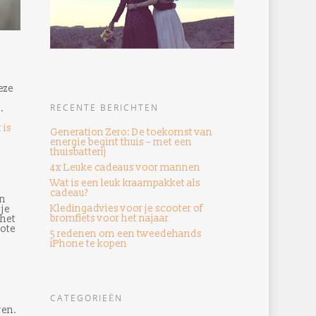
eze
RECENTE BERICHTEN
.
 is
Generation Zero: De toekomst van
energie begint thuis – met een
thuisbatterij
4x Leuke cadeaus voor mannen
Wat is een leuk kraampakket als
cadeau?
en
Kledingadvies voor je scooter of
 je
bromfiets voor het najaar
 het
rote
5 redenen om een ​​tweedehands
iPhone te kopen
CATEGORIEËN
ven.