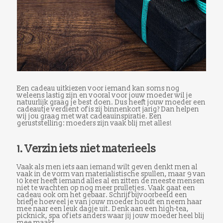
Een cadeau uitkiezen voor iemand kan soms nog
weleens lastig zijn en vooral voor jouw moeder wil je
natuurlijk graag je best doen. Dus heeft jouw moeder een
cadeautje verdient of is zij binnenkort jarig? Dan helpen
wij jou graag met wat cadeauinspiratie. Een
geruststelling: moeders zijn vaak blij met alles!
1. Verzin iets niet materieels
Vaak als men iets aan iemand wilt geven denkt men al
vaak in de vorm van materialistische spullen, maar 9 van
10 keer heeft iemand alles al en zitten de meeste mensen
niet te wachten op nog meer prulletjes. Vaak gaat een
cadeau ook om het gebaar. Schrijf bijvoorbeeld een
briefje hoeveel je van jouw moeder houdt en neem haar
mee naar een leuk dagje uit. Denk aan een high-tea,
picknick, spa of iets anders waar jij jouw moeder heel blij
mee maakt.