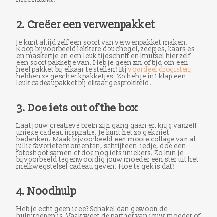
2. Creëer een verwenpakket
Je kunt altijd zelf een soort van verwenpakket maken.
Koop bijvoorbeeld lekkere douchegel, zeepjes, kaarsjes
en maskertje en een leuk tijdschrift en knutsel hier zelf
een soort pakketje van. Heb je geen zin of tijd om een
heel pakket bij elkaar te stellen? Bij
voordeel drogisterij
hebben ze geschenkpakketjes. Zo heb je in 1 klap een
leuk cadeaupakket bij elkaar gesprokkeld.
3. Doe iets out of the box
Laat jouw creatieve brein zijn gang gaan en krijg vanzelf
unieke cadeau inspiratie. Je kunt het zo gek niet
bedenken. Maak bijvoorbeeld een mooie collage van al
jullie favoriete momenten, schrijf een liedje, doe een
fotoshoot samen of doe nog iets uniekers. Zo kun je
bijvoorbeeld tegenwoordig jouw moeder een ster uit het
melkwegstelsel cadeau geven. Hoe te gek is dat?
4. Noodhulp
Heb je echt geen idee? Schakel dan gewoon de
hulptroepen is. Vaak weet de partner van jouw moeder of