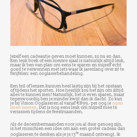
Jezelf een cadeautje geven moet kunnen, zo nu en dan.
Een leuk boek of een nieuwe sjaal is natuurlijk altijd leuk,
maar ik ben van plan om eens te sparen en mijzelf écht
goed te verwennen met iets waar ik jarenlang over zit te
twijfelen: een ooglaserbehandeling.
Een bril of lenzen kunnen heel lastig zijn bij het opstaan
of tijdens het sporten. Hoe heerlijk zou het zijn om áltijd
alles te kunnen zien? Natuurlijk, het is even sparen, maar
tegenwoordig ben je minder kwijt dan ik dacht. Zo kun
je bij Vision Ooglaseren al vanaf €899,- per oog je
ogen
laten laseren
. Dat is nog eens leuk om mijzelf mee te
verrassen tijdens de feestmaanden.
Als de decembermaanden voor jou al duur genoeg zijn,
is het misschien een idee om aan een groter cadeau dan
de
ooglaseren te denken als je je 13
maand ontvangt. Ik