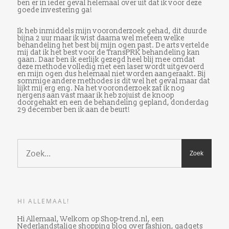
ben er in ieder geval helemaal over uit dat ik voor deze
goede investering ga!
Ik heb inmiddels mijn vooronderzoek gehad, dit duurde
bijna 2 uur maar ik wist daarna wel meteen welke
behandeling het best bij mijn ogen past. De arts vertelde
mij dat ik het best voor de TransPRK behandeling kan
gaan. Daar ben ik eerlijk gezegd heel blij mee omdat
deze methode volledig met een laser wordt uitgevoerd
en mijn ogen dus helemaal niet worden aangeraakt. Bij
sommige andere methodes is dit wel het geval maar dat
lijkt mij erg eng. Na het vooronderzoek zat ik nog
nergens aan vast maar ik heb zojuist de knoop
doorgehakt en een de behandeling gepland, donderdag
29 december ben ik aan de beurt!
HI ALLEMAAL!
Hi Allemaal, Welkom op Shop-trend.nl, een
Nederlandstalige shopping blog over fashion, gadgets