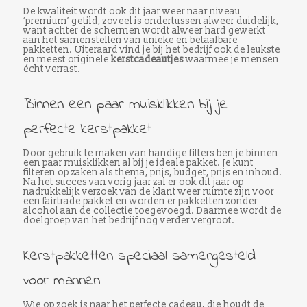
De kwaliteit wordt ook dit jaar weer naar niveau
‘premium’ getild, zoveel is ondertussen alweer duidelijk,
want achter de schermen wordt alweer hard gewerkt
aan het samenstellen van unieke en betaalbare
pakketten. Uiteraard vind je bij het bedrijf ook de leukste
en meest originele
kerstcadeautjes
waarmee je mensen
écht verrast.
Binnen een paar muisklikken bij je
perfecte kerstpakket
Door gebruik te maken van handige filters ben je binnen
een paar muisklikken al bij je ideale pakket. Je kunt
filteren op zaken als thema, prijs, budget, prijs en inhoud.
Na het succes van vorig jaar zal er ook dit jaar op
nadrukkelijk verzoek van de klant weer ruimte zijn voor
een fairtrade pakket en worden er pakketten zonder
alcohol aan de collectie toegevoegd. Daarmee wordt de
doelgroep van het bedrijf nog verder vergroot.
Kerstpakketten speciaal samengesteld
voor mannen
Wie op zoek is naar het perfecte cadeau, die houdt de