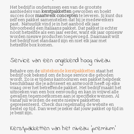
Het bedrijf is ondertussen een van de grootste
aanbieders van
kerstpakketten
geworden en boekt
succes door
maatwerk concepten
te leveren. Jij kunt dus
zelf een pakket samenstellen dat bij je medewerkers
past. Natuurlijk vind je in het aanbod elk jaar
bijvoorbeeld een Italiaans pakket. Dat pakket is echter
nooit hetzelfde als een jaar eerder, want elk jaar opnieuw
worden nieuwe producten toegevoegd. Daarnaast wilt
het bedrijf niet standaard zijn en niet elk jaar met
hetzelfde box komen.
Service van een ongekend hoog niveau
Behalve om de
uitstekende kerstpakketten
staat het
bedrijf ook bekend om de hoge service die geboden
wordt. Zo is er tijdens kantooruren een pakket helpdesk
beschikbaar die je adviseert en antwoordt heeft op elke
vraag over het betreffende pakket. Het bedrijf maakt het
uitzoeken van een box eenvoudig en kan in vrijwel alle
gevallen tegemoetkomen aan je specifieke wensen. Al
vanaf juli worden de eerste nieuwe pakketten
gepresenteerd. Check dus regelmatig de website en
bestel op tijd. Dan weet je zeker dat jouw pakket op tijd in
je bezit zijn.
Kerstpakketten van het niveau ‘premium’