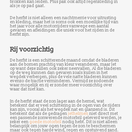
brokken kan leiden. Plus pak ook altijd regenkleding in
als je op pad gaat.
De herfst is niet alleen een nachtmerrie voor uitrusting
en kleding, maar het is soms ook een moeilijke tijd van
het jaar voor alle motorrijders vanwege een aantal
gevaren en afleidingen die uniek voor het rijden in de
herfst zijn.
Rij voorzichtig
De herfst is een schitterende maand omdat de bladeren
aan de bomen prachtig van kleur veranderen, maar let
op want deze zullen ook zeker neervallen. Al die bladeren
op de weg kunnen dan gevaren zoals kuilen in het
wegdek verbergen, plus de vele natte bladeren kunnen
evenzo de tractie verminderen. Vermijd ze zodoende
waar mogelijk en rij er zonder meer voorzichtig over
waar dat niet kan.
In de herfst staat de zon lager aan de hemel, wat
betekent dat er veel schittering in de ogen van de rijders
kan zijn, vooral als het wegdek nat en glanzend is. Dit
betekent dat als de gedragen
jethelmen
niet direct met
een passende zonwerende motorbril geleverd werden, je
zeker een
goede motorbril
nodig hebt. Dit is niet alleen
belangrijk om jouw ogen tegen de zon te beschermen
maar ook tegen harde wind, regen en opstuivend zand.