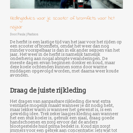
Kledingadvies voor je scooter of bromfiets voor het
najaar
Door
Paula
|
Fashion
De herfst is een lastige tijd van het jaar voor het rijden op
een scooter of bromfiets, omdat het weer dan nog
minder voorspelbaar is dan in elk ander seizoen van het
jaar.
Het weer in de herfst is namelijk tamelijk
onderhevig aan nogal abrupte veranderingen. De
meeste dagen ervan beginnen donker en koud, maar
deze koele ochtenden kunnen soms door warme
middagen opgevolgd worden, met daarna weer koude
avonden.
Draag de juiste rijkleding
Het dragen van aanpasbare rijkleding die wat extra
ventilatie mogelijk maakt wanneer je dit nodig hebt,
maar lekker warm is wanneer het gewenst is, is een
geweldig idee.
Trek zeker laagjes kleding aan wanneer
het een stuk koeler is, gebruik een sjaal, draag goede
handschoenen en zorg ervoor dat de anders
blootgestelde huid prima bedekt is. Koud zijn zorgt
immers voor een gebrek aan concentratie: iets wat tot