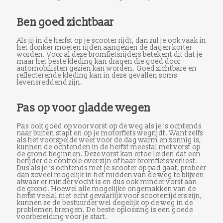
Ben goed zichtbaar
Als jij in de herfst op je scooter rijdt, dan zul je ook vaak in
het donker moeten rijden aangezien de dagen korter
worden. Voor al deze bromfietsrijders betekent dit dat je
maar het beste kleding kan dragen die goed door
automobilisten gezien kan worden. Goed zichtbare en
reflecterende kleding kan in deze gevallen soms
levensreddend zijn.
Pas op voor gladde wegen
Pas ook goed op voor vorst op de weg als je ‘s ochtends
naar buiten stapt en op je motorfiets wegrijdt. Want zelfs
als het voorspelde weer voor de dag warm en zonnig is,
kunnen de ochtenden in de herfst meestal met vorst op
de grond beginnen.
Deze vorst kan ertoe leiden dat een
berijder de controle over zijn of haar bromfiets verliest.
Dus als je ‘s ochtends met je scooter op pad gaat, probeer
dan zoveel mogelijk in het midden van de weg te blijven
alwaar er minder vocht is en dus ook minder vorst aan
de grond.
Hoewel alle mogelijke ongemakken van de
herfst veelal niet echt gevaarlijk voor scooterrijders zijn,
kunnen ze de bestuurder wel degelijk op de weg in de
problemen brengen. De beste oplossing is een goede
voorbereiding voor je start.