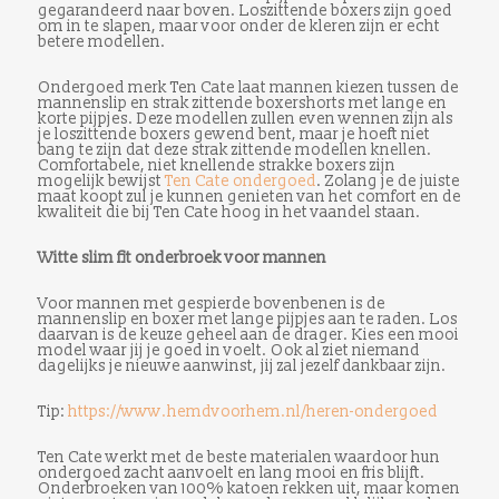
gegarandeerd naar boven. Loszittende boxers zijn goed
om in te slapen, maar voor onder de kleren zijn er echt
betere modellen.
Ondergoed merk Ten Cate laat mannen kiezen tussen de
mannenslip en strak zittende boxershorts met lange en
korte pijpjes. Deze modellen zullen even wennen zijn als
je loszittende boxers gewend bent, maar je hoeft niet
bang te zijn dat deze strak zittende modellen knellen.
Comfortabele, niet knellende strakke boxers zijn
mogelijk bewijst
Ten Cate ondergoed
. Zolang je de juiste
maat koopt zul je kunnen genieten van het comfort en de
kwaliteit die bij Ten Cate hoog in het vaandel staan.
Witte slim fit onderbroek voor mannen
Voor mannen met gespierde bovenbenen is de
mannenslip en boxer met lange pijpjes aan te raden. Los
daarvan is de keuze geheel aan de drager. Kies een mooi
model waar jij je goed in voelt. Ook al ziet niemand
dagelijks je nieuwe aanwinst, jij zal jezelf dankbaar zijn.
Tip:
https://www.hemdvoorhem.nl/heren-ondergoed
Ten Cate werkt met de beste materialen waardoor hun
ondergoed zacht aanvoelt en lang mooi en fris blijft.
Onderbroeken van 100% katoen rekken uit, maar komen