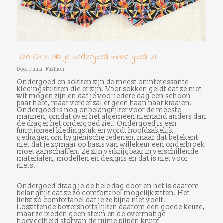
Ten Cate: als je ondergoed maar goed zit
Door
Paula
|
Fashion
Ondergoed en sokken zijn de meest oninteressante
kledingstukken die er zijn. Voor sokken geldt dat ze niet
wit mogen zijn en dat je voor iedere dag een schoon
paar hebt, maar verder zal er geen haan naar kraaien.
Ondergoed is nog onbelangrijker voor de meeste
mannen, omdat over het algemeen niemand anders dan
de drager het ondergoed ziet. Ondergoed is een
functioneel kledingstuk en wordt hoofdzakelijk
gedragen om hygiënische redenen, maar dat betekent
niet dat je zomaar op basis van willekeur een onderbroek
moet aanschaffen. Ze zijn verkrijgbaar in verschillende
materialen, modellen en designs en dat is niet voor
niets.
Ondergoed draag je de hele dag door en het is daarom
belangrijk dat ze zo comfortabel mogelijk zitten. Het
liefst zó comfortabel dat je ze bijna niet voelt.
Loszittende boxershorts lijken daarom een goede keuze,
maar ze bieden geen steun en de overmatige
hoeveelheid stof van de ruime pijpen kruipt