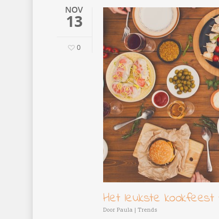
NOV
13
0
Het leukste kookfeest 
Door
Paula
|
Trends