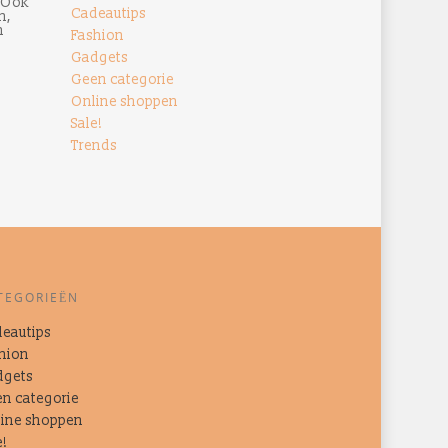
. Ook
Cadeautips
n,
n
Fashion
Gadgets
Geen categorie
Online shoppen
Sale!
Trends
TEGORIEËN
eautips
hion
dgets
n categorie
ine shoppen
e!