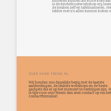
kinderen kunnen als echte koks aan
is de kinderkookworkshop erg leer
de keuken zelf en tafelmanieren. Het 
lekker met z’n allen kunnen koken 
OVER SHOP-TREND.NL
Wij houden ons dagelijks bezig met de laatste
aanbiedingen, de leukste webshops en de beste
gadgets die er op het moment te verkrijgen zijn. 
je tips voor ons? Neem dan snel contact op via he
contactformulier!