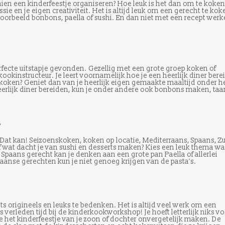
hien een kinderfeestje organiseren? Hoe leuk is het dan om te koken
ie en je eigen creativiteit. Het is altijd leuk om een gerecht te kok
oorbeeld bonbons, paella of sushi. En dan niet met een recept werk
perfecte uitstapje gevonden. Gezellig met een grote groep koken of
okinstructeur. Je leert voornamelijk hoe je een heerlijk diner bere
oken? Geniet dan van je heerlijk eigen gemaakte maaltijd onder h
eerlijk diner bereiden, kun je onder andere ook bonbons maken, taa
s
Dat kan! Seizoenskoken, koken op locatie, Mediterraans, Spaans, Zu
of wat dacht je van sushi en desserts maken? Kies een leuk thema wat
en Spaans gerecht kan je denken aan een grote pan Paella of allerlei
liaanse gerechten kun je niet genoeg krijgen van de pasta’s.
ets origineels en leuks te bedenken. Het is altijd veel werk om een
s verleden tijd bij de kinderkookworkshop! Je hoeft letterlijk niks vo
e het kinderfeestje van je zoon of dochter onvergetelijk maken. De