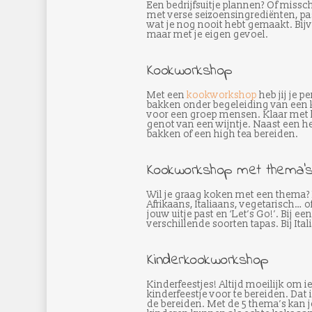
Een bedrijfsuitje plannen? Of missc
met verse seizoensingrediënten, pass
wat je nog nooit hebt gemaakt. Bijv
maar met je eigen gevoel.
Kookworkshop
Met een
kookworkshop
heb jij je 
bakken onder begeleiding van een ko
voor een groep mensen. Klaar met k
genot van een wijntje. Naast een h
bakken of een high tea bereiden.
Kookworkshop met thema’
Wil je graag koken met een thema? 
Afrikaans, Italiaans, vegetarisch… 
jouw uitje past en ‘Let’s Go!’. Bij e
verschillende soorten tapas. Bij Ita
Kinderkookworkshop
Kinderfeestjes! Altijd moeilijk om i
kinderfeestje voor te bereiden. Dat i
de bereiden. Met de 5 thema’s kan j