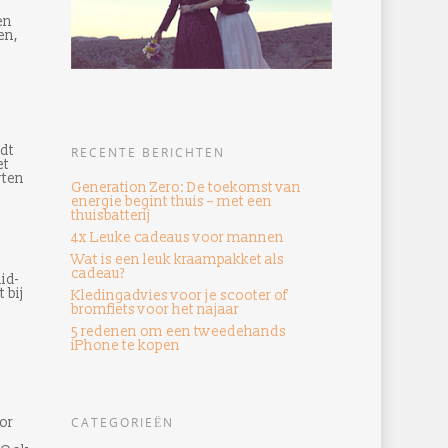
en
en,
idt
RECENTE BERICHTEN
et
rten
Generation Zero: De toekomst van
energie begint thuis – met een
thuisbatterij
4x Leuke cadeaus voor mannen
Wat is een leuk kraampakket als
cadeau?
id-
 bij
Kledingadvies voor je scooter of
bromfiets voor het najaar
5 redenen om een ​​tweedehands
iPhone te kopen
or
CATEGORIEËN