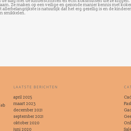
 de slag met de kinderschorten en echt koksmutsen die ze krijgen
zaam. Ze maken op een veilige en gezonde manier kennis met koke
allerbelangrijkste is natuurlijk dat het erg gezellig is en de kindere
en smikkelen.
LAATSTE BERICHTEN
CA
april 2025
Cad
maart 2023
Fas
Heb
t
december 2021
Ga
september 2021
Gee
oktober 2020
Onl
juni 2020
Sal