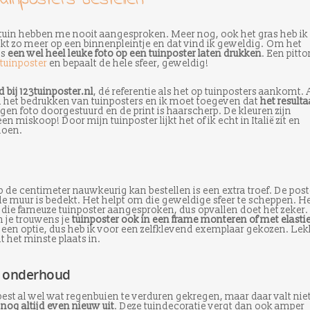
n tuin hebben me nooit aangesproken. Meer nog, ook het gras heb ik
jkt zo meer op een binnenpleintje en dat vind ik geweldig. Om het
gs
een wel heel leuke foto op een tuinposter laten drukken
. Een pitto
tuinposter
en bepaalt de hele sfeer, geweldig!
d bij 123tuinposter.nl
, dé referentie als het op tuinposters aankomt. 
 in het bedrukken van tuinposters en ik moet toegeven dat
het resulta
igen foto doorgestuurd en de print is haarscherp. De kleuren zijn
en miskoop! Door mijn tuinposter lijkt het of ik echt in Italië zit en
doen.
 op de centimeter nauwkeurig kan bestellen is een extra troef. De post
hele muur is bedekt. Het helpt om die geweldige sfeer te scheppen. H
die fameuze tuinposter aangesproken, dus opvallen doet het zeker.
 je trouwens je
tuinposter ook in een frame monteren of met elasti
ht een optie, dus heb ik voor een zelfklevend exemplaar gekozen. Lek
 het minste plaats in.
in onderhoud
est al wel wat regenbuien te verduren gekregen, maar daar valt nie
 nog altijd even nieuw uit
. Deze tuindecoratie vergt dan ook amper