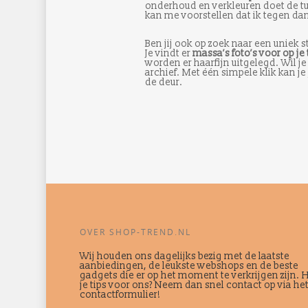
onderhoud en verkleuren doet de tuin
kan me voorstellen dat ik tegen da
Ben jij ook op zoek naar een uniek s
Je vindt er
massa’s foto’s voor op je
worden er haarfijn uitgelegd. Wil je 
archief. Met één simpele klik kan je
de deur.
OVER SHOP-TREND.NL
Wij houden ons dagelijks bezig met de laatste
aanbiedingen, de leukste webshops en de beste
gadgets die er op het moment te verkrijgen zijn. 
je tips voor ons? Neem dan snel contact op via he
contactformulier!