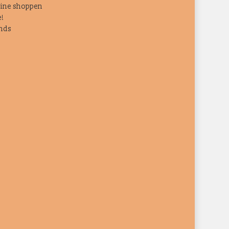
ine shoppen
e!
nds