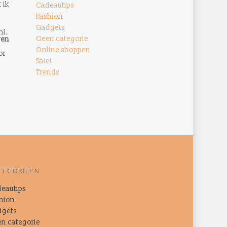
 ik
Cadeautips
Fashion
Gadgets
nl.
Geen categorie
ren
Online shoppen
or
Sale!
Trends
TEGORIEËN
eautips
hion
dgets
n categorie