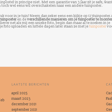
poster in principe niet. Met een garantie van 3 jaar zit je safe, want
n toch wel eens wil overschakelen naar een andere tuinposter.
tuk voor in je tuin? Neem dan zeker eens een kijkje op 123tuinposter.
 tuinposter
en de
verschillende manieren om je tuinposter te monte
liever net als mij een unieke foto, begin dan maar al te zoeken in je
 je foto uploaden en luttele dagen later staan ze met je
tuinposter
vo
LAATSTE BERICHTEN
CA
april 2025
Cad
maart 2023
Fas
Heb
t
december 2021
Ga
september 2021
Gee