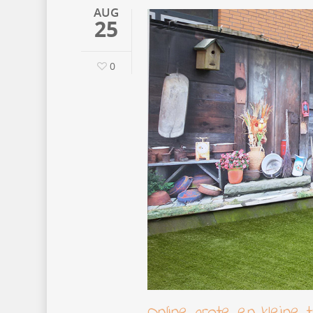
AUG
25
0
Online grote en kleine 