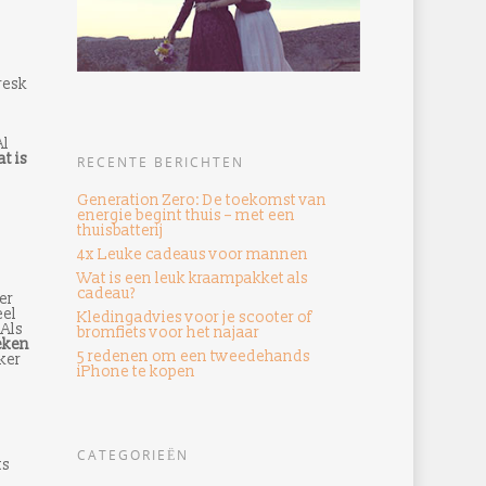
resk
Al
at is
RECENTE BERICHTEN
Generation Zero: De toekomst van
energie begint thuis – met een
thuisbatterij
4x Leuke cadeaus voor mannen
Wat is een leuk kraampakket als
cadeau?
er
eel
Kledingadvies voor je scooter of
 Als
bromfiets voor het najaar
eken
5 redenen om een ​​tweedehands
ker
iPhone te kopen
CATEGORIEËN
ts