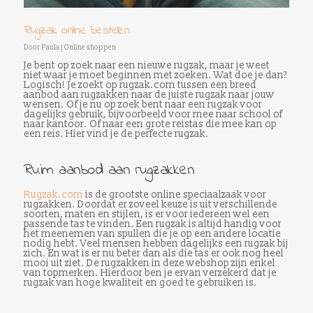
Rugzak online bestellen
Door
Paula
|
Online shoppen
Je bent op zoek naar een nieuwe rugzak, maar je weet
niet waar je moet beginnen met zoeken. Wat doe je dan?
Logisch! Je zoekt op rugzak.com tussen een breed
aanbod aan rugzakken naar de juiste rugzak naar jouw
wensen. Of je nu op zoek bent naar een rugzak voor
dagelijks gebruik, bijvoorbeeld voor mee naar school of
naar kantoor. Of naar een grote reistas die mee kan op
een reis. Hier vind je de perfecte rugzak.
Ruim aanbod aan rugzakken
Rugzak.com
is de grootste online speciaalzaak voor
rugzakken. Doordat er zoveel keuze is uit verschillende
soorten, maten en stijlen, is er voor iedereen wel een
passende tas te vinden. Een rugzak is altijd handig voor
het meenemen van spullen die je op een andere locatie
nodig hebt. Veel mensen hebben dagelijks een rugzak bij
zich. En wat is er nu beter dan als die tas er ook nog heel
mooi uit ziet. De rugzakken in deze webshop zijn enkel
van topmerken. Hierdoor ben je ervan verzekerd dat je
rugzak van hoge kwaliteit en goed te gebruiken is.