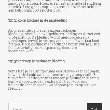
je over het algemeen minder snel verleid om extra
aankopen te doen. Hoewel een extra hemdje of shirtje in
de winkel erg goedkoop lijkt, vormt dit over het hele jaar
een behoorlijk grote kostenpost.
Tip 2: koop kleding in de aanbieding
Aan het einde van ieder seizoen verkopen
kledingwinkels hun overgebleven kleding vaak met een
grote korting. De kleding wordt hierdoor een stuk
goedkoper, terwijl je het nog zeker een of twee jaar kunt
dragen. Door kleding met korting te kopen kun je al snel
tien tot twintig euro besparen op duurdere
kledingstukken.
Tip 3: verkoop je gedragen kleding
Soms heb je een shirtje maar een of twee keer gedragen,
terwijl je het shirt zelf niet meer mooi genoeg vindt. Er
zijn verschillende websites waarop je gedragen kleding
kunt verkopen, zodat je extra geld hebt voor een
volgende keer shoppen. Zo bespaar je slim op nieuwe
kleding!