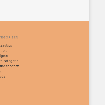
TEGORIEËN
eautips
hion
dgets
n categorie
ine shoppen
e!
nds