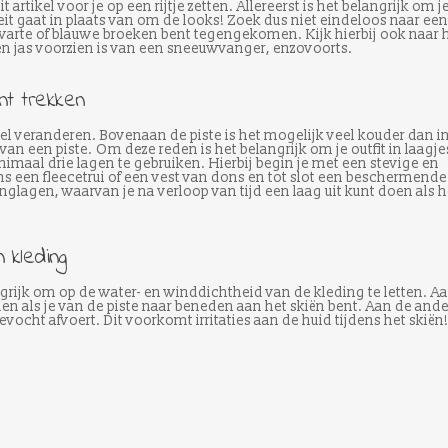
tikel voor je op een rijtje zetten. Allereerst is het belangrijk om je
teit gaat in plaats van om de looks! Zoek dus niet eindeloos naar een
 zwarte of blauwe broeken bent tegengekomen. Kijk hierbij ook naar 
en jas voorzien is van een sneeuwvanger, enzovoorts.
unt trekken
 veranderen. Bovenaan de piste is het mogelijk veel kouder dan in
 van een piste. Om deze reden is het belangrijk om je outfit in laagje
maal drie lagen te gebruiken. Hierbij begin je met een stevige en
 een fleecetrui of een vest van dons en tot slot een beschermende
glagen, waarvan je na verloop van tijd een laag uit kunt doen als h
 kleding
angrijk om op de water- en winddichtheid van de kleding te letten. A
 als je van de piste naar beneden aan het skiën bent. Aan de ande
ievocht afvoert. Dit voorkomt irritaties aan de huid tijdens het skiën