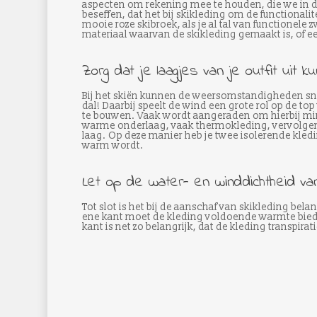
aspecten om rekening mee te houden, die we in dit ar
beseffen, dat het bij skikleding om de functionali
mooie roze skibroek, als je al tal van functionele
materiaal waarvan de skikleding gemaakt is, of e
Zorg dat je laagjes van je outfit uit k
Bij het skiën kunnen de weersomstandigheden snel
dal! Daarbij speelt de wind een grote rol op de top
te bouwen. Vaak wordt aangeraden om hierbij mini
warme onderlaag, vaak thermokleding, vervolgens
laag. Op deze manier heb je twee isolerende kledin
warm wordt.
Let op de water- en winddichtheid van
Tot slot is het bij de aanschaf van skikleding bel
ene kant moet de kleding voldoende warmte bieden
kant is net zo belangrijk, dat de kleding transpirat