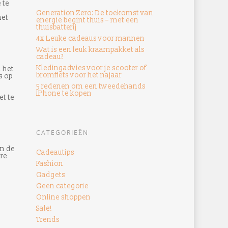
 te
Generation Zero: De toekomst van
het
energie begint thuis – met een
thuisbatterij
4x Leuke cadeaus voor mannen
Wat is een leuk kraampakket als
cadeau?
Kledingadvies voor je scooter of
 het
bromfiets voor het najaar
s op
5 redenen om een ​​tweedehands
iPhone te kopen
et te
CATEGORIEËN
an de
Cadeautips
re
!
Fashion
Gadgets
Geen categorie
Online shoppen
Sale!
Trends