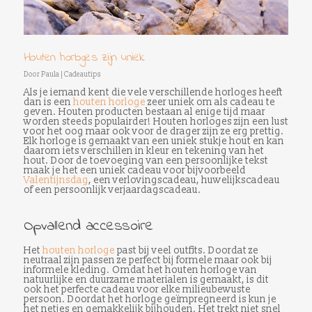
Houten horloges zijn uniek
Door
Paula
|
Cadeautips
Als je iemand kent die vele verschillende horloges heeft
dan is een
houten horloge
zeer uniek om als cadeau te
geven. Houten producten bestaan al enige tijd maar
worden steeds populairder! Houten horloges zijn een lust
voor het oog maar ook voor de drager zijn ze erg prettig.
Elk horloge is gemaakt van een uniek stukje hout en kan
daarom iets verschillen in kleur en tekening van het
hout. Door de toevoeging van een persoonlijke tekst
maak je het een uniek cadeau voor bijvoorbeeld
Valentijnsdag
, een verlovingscadeau, huwelijkscadeau
of een persoonlijk verjaardagscadeau.
Opvallend accessoire
Het
houten horloge
past bij veel outfits. Doordat ze
neutraal zijn passen ze perfect bij formele maar ook bij
informele kleding. Omdat het houten horloge van
natuurlijke en duurzame materialen is gemaakt, is dit
ook het perfecte cadeau voor elke milieubewuste
persoon. Doordat het horloge geïmpregneerd is kun je
het netjes en gemakkelijk bijhouden. Het trekt niet snel