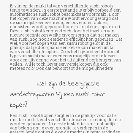
Er zijn op de markt tal van verschillende sushi robots
terug te vinden. In eerste instantie is er bijvoorbeeld een
automatische sushi robot beschikbaar voor maki. Door
het kopen van deze machine wordt ervoor gezorgd dat
de sushi rijst zeer evenredig en bovendien ook erg
consistent wordt geproportioneerd in plakjes op de nori.
Deze sushi robot kenmerkt zich door het inzetten van
nieuwe technieken welke ervoor zorgen dat het maken
van sushi nog nooit eerder zo efficiënt kon gebeuren. Let
wel, voor het kopen van een sushi robot geldt in de
praktijk dat je doorgaans een keuze kan maken uit tal
van verschillende opties. Zo is het bijvoorbeeld voor dit
type van sushi maker eveneens mogelijk om te kiezen
voor een uitvoering voor het uitsluitend portioneren van
vellen. Wil je toch liever een versie kopen die ook
meteen rolt? Ook dat behoort tot de mogelijkheden!
Wat zijn de belangrijkste
aandachtspunten bij een sushi robot
kopen?
Een sushi robot kopen zorgt er in de praktijk voor dat er
met behoorlijk wat verschillende zaken rekening dient te
worden gehouden. In eerste instantie is het natuurlijk
van belang om je even grondig te verdiepen in de
verschillende opties die op de markt zijn terug te vinden.