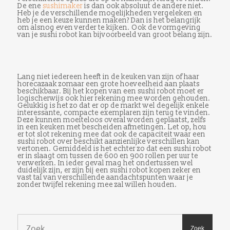
De ene
sushimaker
is dan ook absoluut de andere niet.
Heb je de verschillende mogelijkheden vergeleken en
heb je een keuze kunnen maken? Dan is het belangrijk
om alsnog even verder te kijken. Ook de vormgeving
van je sushi robot kan bijvoorbeeld van groot belang zijn.
Lang niet iedereen heeft in de keuken van zijn of haar
horecazaak zomaar een grote hoeveelheid aan plaats
beschikbaar. Bij het kopen van een sushi robot moet er
logischerwijs ook hier rekening mee worden gehouden.
Gelukkig is het zo dat er op de markt wel degelijk enkele
interessante, compacte exemplaren zijn terug te vinden.
Deze kunnen moeiteloos overal worden geplaatst, zelfs
in een keuken met bescheiden afmetingen. Let op, hou
er tot slot rekening mee dat ook de capaciteit waar een
sushi robot over beschikt aanzienlijke verschillen kan
vertonen. Gemiddeld is het echter zo dat een sushi robot
er in slaagt om tussen de 600 en 900 rollen per uur te
verwerken. In ieder geval mag het ondertussen wel
duidelijk zijn, er zijn bij een sushi robot kopen zeker en
vast tal van verschillende aandachtspunten waar je
zonder twijfel rekening mee zal willen houden.